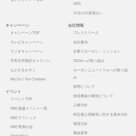
SNS
今日の12星座占い
キャンペーン
会社情報
キャンペーンTOP
プレスリリース
テレビキャンペーン
会社案内
ラジオキャンペーン
企業スローガン・ミッション
平和文学朗読キャラバン
SDGsへの取り組み
ながさきかぞく
カーボンニュートラルへの取り組
み
We Do！For Children
採用について
イベント
放送番組の種別について
イベントTOP
人権方針
NBC後援イベント一覧
特定個人情報等に対する基本方針
NBCクラシック
環境方針
NBC寄席の会
番組基準