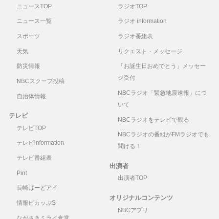
ニュースTOP
ラジオTOP
ニュース一覧
ラジオ information
スポーツ
ラジオ番組表
天気
リクエスト・メッセージ
防災情報
「お誕生日おめでとう」メッセー
ジ受付
NBCスクープ投稿
NBCラジオ「緊急地震速報」につ
自治体情報
いて
テレビ
NBCラジオをテレビで観る
テレビTOP
NBCラジオの番組がFMラジオでも
テレビinformation
聞ける！
テレビ番組表
出演者
Pint
出演者TOP
長崎ばーどアイ
オリジナルコンテンツ
情報ピカッぷS
NBCアプリ
ながさきミライ食堂