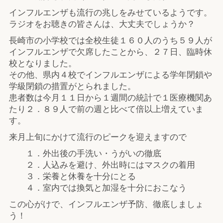
インフルエンザも流行の兆しをみせているようです。
ラジオをお聴きの皆さんは、大丈夫でしょうか？
長崎市の小学校では全校生徒１６０人のうち５９人が
インフルエンザで欠席したことから、２７日、臨時休
校となりました。
その他、県内４校でインフルエンザによる学年閉鎖や
学級閉鎖の措置がとられました。
患者数は今月１１日から１週間の統計で１医療機関あ
たり２．８９人で前の週と比べて倍以上増えていま
す。
来月上旬にかけて流行のピークを迎えますので
１．外出後の手洗い・うがいの徹底
２．人込みを避け、外出時にはマスクの着用
３．栄養と休養を十分にとる
４．室内では換気と加湿を十分におこなう
この心がけで、インフルエンザ予防、徹底しましょ
う！