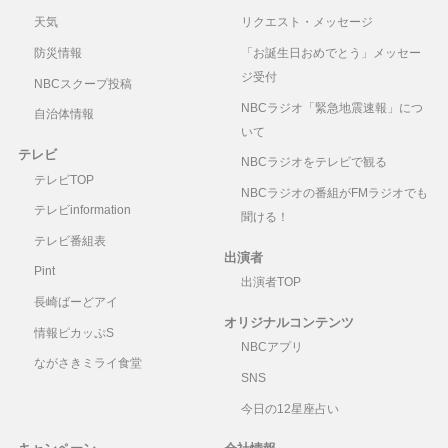
天気
リクエスト・メッセージ
防災情報
「お誕生日おめでとう」メッセー
ジ受付
NBCスクープ投稿
NBCラジオ「緊急地震速報」につ
自治体情報
いて
テレビ
NBCラジオをテレビで観る
テレビTOP
NBCラジオの番組がFMラジオでも
テレビinformation
聞ける！
テレビ番組表
出演者
Pint
出演者TOP
長崎ばーどアイ
オリジナルコンテンツ
情報ピカッぷS
NBCアプリ
ながさきミライ食堂
SNS
今日の12星座占い