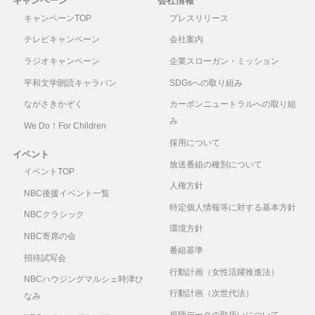
キャンペーン
会社情報
キャンペーンTOP
プレスリリース
テレビキャンペーン
会社案内
ラジオキャンペーン
企業スローガン・ミッション
平和文学朗読キャラバン
SDGsへの取り組み
ながさきかぞく
カーボンニュートラルへの取り組
み
We Do！For Children
採用について
イベント
放送番組の種別について
イベントTOP
人権方針
NBC後援イベント一覧
特定個人情報等に対する基本方針
NBCクラシック
環境方針
NBC寄席の会
番組基準
招待試写会
行動計画（女性活躍推進法）
NBCハウジングマルシェ時津ひ
行動計画（次世代法）
なみ
視聴データの取扱いについて