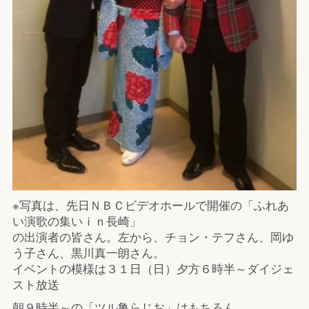
※写真は、先日ＮＢＣビデオホールで開催の「ふれあ
い演歌の集いｉｎ長崎」
の出演者の皆さん。左から、チョン・テフさん、岡ゆ
う子さん、黒川真一朗さん。
イベントの模様は３１日（日）夕方６時半～ダイジェ
スト放送
朝９時半～の「ツル亀らじお」はもちろん