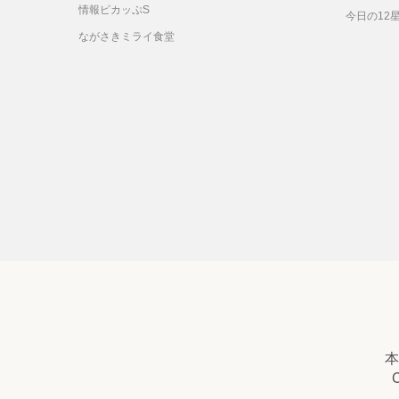
情報ピカッぷS
今日の12
ながさきミライ食堂
本
C