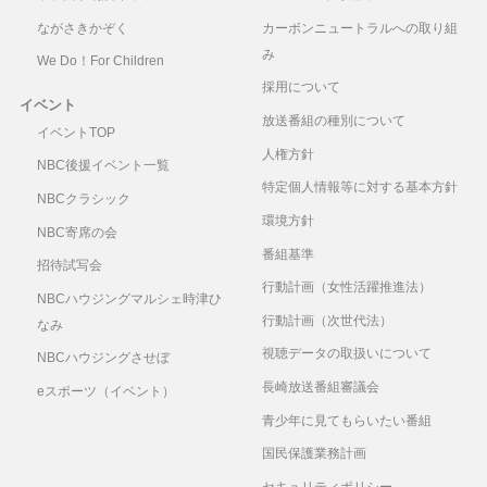
ながさきかぞく
カーボンニュートラルへの取り組
み
We Do！For Children
採用について
イベント
放送番組の種別について
イベントTOP
人権方針
NBC後援イベント一覧
特定個人情報等に対する基本方針
NBCクラシック
環境方針
NBC寄席の会
番組基準
招待試写会
行動計画（女性活躍推進法）
NBCハウジングマルシェ時津ひ
行動計画（次世代法）
なみ
視聴データの取扱いについて
NBCハウジングさせぼ
長崎放送番組審議会
eスポーツ（イベント）
青少年に見てもらいたい番組
国民保護業務計画
セキュリティポリシー