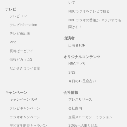
いて
テレビ
NBCラジオをテレビで観る
テレビTOP
NBCラジオの番組がFMラジオでも
テレビinformation
聞ける！
テレビ番組表
出演者
Pint
出演者TOP
長崎ばーどアイ
オリジナルコンテンツ
情報ピカッぷS
NBCアプリ
ながさきミライ食堂
SNS
今日の12星座占い
キャンペーン
会社情報
キャンペーンTOP
プレスリリース
テレビキャンペーン
会社案内
ラジオキャンペーン
企業スローガン・ミッション
平和文学朗読キャラバン
SDGsへの取り組み