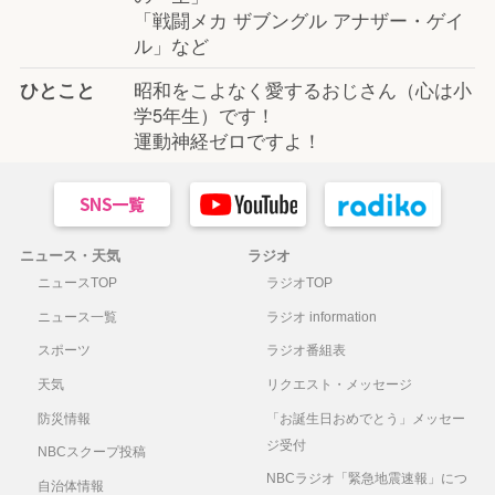
「戦闘メカ ザブングル アナザー・ゲイ
ル」など
ひとこと
昭和をこよなく愛するおじさん（心は小
学5年生）です！
運動神経ゼロですよ！
ニュース・天気
ラジオ
ニュースTOP
ラジオTOP
ニュース一覧
ラジオ information
スポーツ
ラジオ番組表
天気
リクエスト・メッセージ
防災情報
「お誕生日おめでとう」メッセー
ジ受付
NBCスクープ投稿
NBCラジオ「緊急地震速報」につ
自治体情報