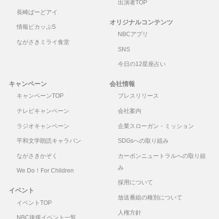
出演者TOP
長崎ばーどアイ
オリジナルコンテンツ
情報ピカッぷS
NBCアプリ
ながさきミライ食堂
SNS
今日の12星座占い
キャンペーン
会社情報
キャンペーンTOP
プレスリリース
テレビキャンペーン
会社案内
ラジオキャンペーン
企業スローガン・ミッション
平和文学朗読キャラバン
SDGsへの取り組み
ながさきかぞく
カーボンニュートラルへの取り組
み
We Do！For Children
採用について
イベント
放送番組の種別について
イベントTOP
人権方針
NBC後援イベント一覧