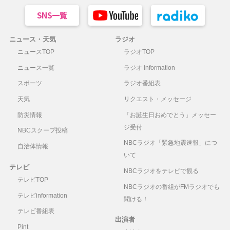
ニュース・天気
ラジオ
ニュースTOP
ラジオTOP
ニュース一覧
ラジオ information
スポーツ
ラジオ番組表
天気
リクエスト・メッセージ
防災情報
「お誕生日おめでとう」メッセー
ジ受付
NBCスクープ投稿
NBCラジオ「緊急地震速報」につ
自治体情報
いて
テレビ
NBCラジオをテレビで観る
テレビTOP
NBCラジオの番組がFMラジオでも
テレビinformation
聞ける！
テレビ番組表
出演者
Pint