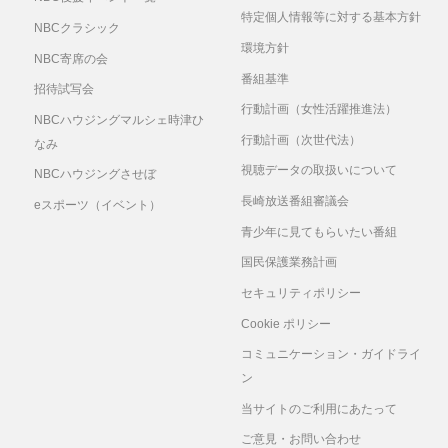
特定個人情報等に対する基本方針
NBCクラシック
環境方針
NBC寄席の会
番組基準
招待試写会
行動計画（女性活躍推進法）
NBCハウジングマルシェ時津ひ
行動計画（次世代法）
なみ
視聴データの取扱いについて
NBCハウジングさせぼ
長崎放送番組審議会
eスポーツ（イベント）
青少年に見てもらいたい番組
国民保護業務計画
セキュリティポリシー
Cookie ポリシー
コミュニケーション・ガイドライ
ン
当サイトのご利用にあたって
ご意見・お問い合わせ