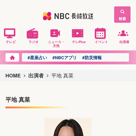
検索
テレビ
ラジオ
ニュース・
テレPlus
イベント
出演者
天気
#星座占い
#NBCアプリ
#防災情報
HOME
出演者
平地 真菜
平地 真菜