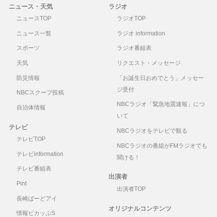
ニュース・天気
ラジオ
ニュースTOP
ラジオTOP
ニュース一覧
ラジオ information
スポーツ
ラジオ番組表
天気
リクエスト・メッセージ
防災情報
「お誕生日おめでとう」メッセー
ジ受付
NBCスクープ投稿
NBCラジオ「緊急地震速報」につ
自治体情報
いて
テレビ
NBCラジオをテレビで観る
テレビTOP
NBCラジオの番組がFMラジオでも
テレビinformation
聞ける！
テレビ番組表
出演者
Pint
出演者TOP
長崎ばーどアイ
オリジナルコンテンツ
情報ピカッぷS