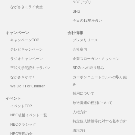
NBCアプリ
ながさきミライ食堂
SNS
今日の12星座占い
キャンペーン
会社情報
キャンペーンTOP
プレスリリース
テレビキャンペーン
会社案内
ラジオキャンペーン
企業スローガン・ミッション
平和文学朗読キャラバン
SDGsへの取り組み
ながさきかぞく
カーボンニュートラルへの取り組
み
We Do！For Children
採用について
イベント
放送番組の種別について
イベントTOP
人権方針
NBC後援イベント一覧
特定個人情報等に対する基本方針
NBCクラシック
環境方針
NBC寄席の会