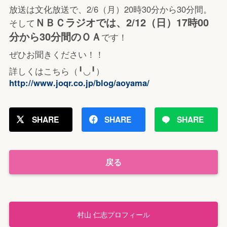
放送は文化放送で、2/6（月）20時30分から30分間。
ＮＢＣラジオでは、2/12（日）17時00
そして
分から30分間のＯＡ
です！
ぜひお聞きください！！
‪詳しくはこちら（╹◡╹）‬
‪http://www.joqr.co.jp/blog/aoyama/‬
SHARE
SHARE
SHARE
戻る
村山 仁志プロフィール