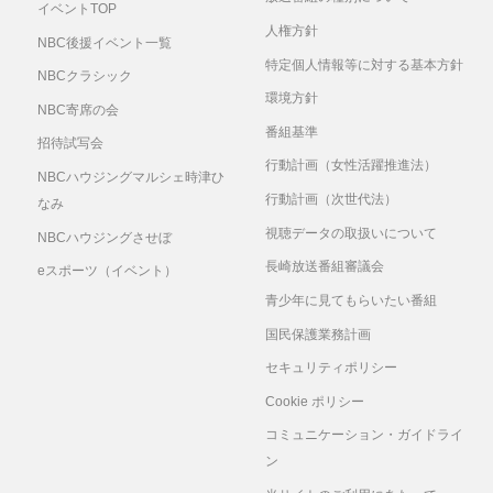
イベントTOP
人権方針
NBC後援イベント一覧
特定個人情報等に対する基本方針
NBCクラシック
環境方針
NBC寄席の会
番組基準
招待試写会
行動計画（女性活躍推進法）
NBCハウジングマルシェ時津ひ
行動計画（次世代法）
なみ
視聴データの取扱いについて
NBCハウジングさせぼ
長崎放送番組審議会
eスポーツ（イベント）
青少年に見てもらいたい番組
国民保護業務計画
セキュリティポリシー
Cookie ポリシー
コミュニケーション・ガイドライ
ン