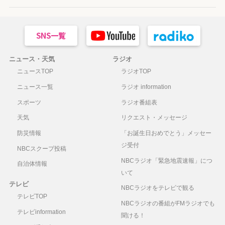
ニュース・天気
ラジオ
ニュースTOP
ラジオTOP
ニュース一覧
ラジオ information
スポーツ
ラジオ番組表
天気
リクエスト・メッセージ
防災情報
「お誕生日おめでとう」メッセー
ジ受付
NBCスクープ投稿
NBCラジオ「緊急地震速報」につ
自治体情報
いて
テレビ
NBCラジオをテレビで観る
テレビTOP
NBCラジオの番組がFMラジオでも
テレビinformation
聞ける！