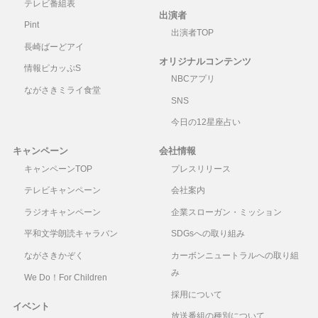
テレビ番組表
出演者
Pint
出演者TOP
長崎ばーどアイ
オリジナルコンテンツ
情報ピカッぷS
NBCアプリ
ながさきミライ食堂
SNS
今日の12星座占い
キャンペーン
会社情報
キャンペーンTOP
プレスリリース
テレビキャンペーン
会社案内
ラジオキャンペーン
企業スローガン・ミッション
平和文学朗読キャラバン
SDGsへの取り組み
ながさきかぞく
カーボンニュートラルへの取り組
み
We Do！For Children
採用について
イベント
放送番組の種別について