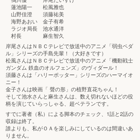
蓮池陽一 松風雅也
山野佳澄 須藤祐美
海野あおい 金子有希
ラジオ局長 池水通洋
村長 麻生智久
岸尾さんはＮＢＣテレビで放送中のアニメ「弱虫ペダ
ル」シリーズの手島先輩！（大好きです）
松風さんはＮＢＣテレビで放送中のアニメ「機動戦士
ガンダム 鉄血のオルフェンズ」のヴィダール！
須藤さんは「ハリーポッター」シリーズのハーマイオ
ニー！
金子さんは映画「 聲の形」の植野直花ちゃん！
そして池水さんと麻生さんは、数え切れないほどの役
柄を演じていらっしゃる、超ベテランです。
すでに著者（私）による脚本のチェック、1話と2話の
収録は終了。
誰よりも、私がＯＡを楽しみにしているのは間違いあ
りません。