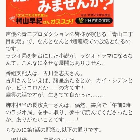
声優の青二プロダクションの皆様が演じる「青山二丁
目劇場」で、なんとなんと4週連続での放送となるの
です。
ラジオ局を舞台にした小説が、ラジオドラマになるな
んて、こんなに幸せな展開はありません。
番組支配人は、古川登志夫さん。
古川さんといえば、諸星あたるとか、カイ・シデンと
か、ピッコロとか……の方です！
幽霊の話ですが、生きてて良かった……。
脚本担当の長濱貴一さんは、偶然、書店で「午前0時
のラジオ局」を手に取り、夢中で読んでくださったと
か。ありがたいことです……！
ちなみに第1話の配役は以下の通りです。
鴨川優 岸尾だいすけ