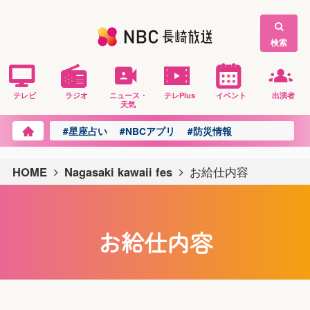
検索
テレビ
ラジオ
ニュース・
テレPlus
イベント
出演者
天気
#星座占い
#NBCアプリ
#防災情報
HOME
Nagasaki kawaii fes
お給仕内容
お給仕内容