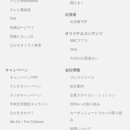
テレビinformation
聞ける！
テレビ番組表
出演者
Pint
出演者TOP
長崎ばーどアイ
オリジナルコンテンツ
情報ピカッぷS
NBCアプリ
ながさきミライ食堂
SNS
今日の12星座占い
キャンペーン
会社情報
キャンペーンTOP
プレスリリース
テレビキャンペーン
会社案内
ラジオキャンペーン
企業スローガン・ミッション
平和文学朗読キャラバン
SDGsへの取り組み
ながさきかぞく
カーボンニュートラルへの取り組
み
We Do！For Children
採用について