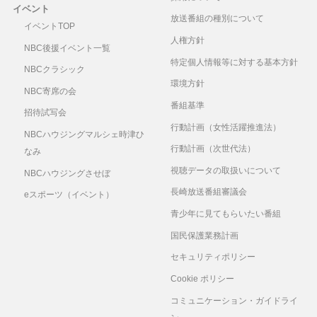
イベント
放送番組の種別について
イベントTOP
人権方針
NBC後援イベント一覧
特定個人情報等に対する基本方針
NBCクラシック
環境方針
NBC寄席の会
番組基準
招待試写会
行動計画（女性活躍推進法）
NBCハウジングマルシェ時津ひ
行動計画（次世代法）
なみ
視聴データの取扱いについて
NBCハウジングさせぼ
長崎放送番組審議会
eスポーツ（イベント）
青少年に見てもらいたい番組
国民保護業務計画
セキュリティポリシー
Cookie ポリシー
コミュニケーション・ガイドライ