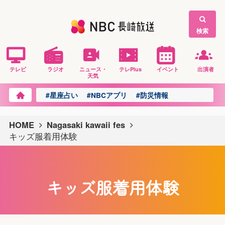
検索
テレビ
ラジオ
ニュース・
テレPlus
イベント
出演者
天気
#星座占い
#NBCアプリ
#防災情報
HOME
Nagasaki kawaii fes
キッズ服着用体験
キッズ服着用体験