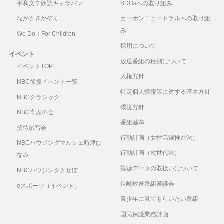
平和文学朗読キャラバン
SDGsへの取り組み
ながさきかぞく
カーボンニュートラルへの取り組
み
We Do！For Children
採用について
イベント
放送番組の種別について
イベントTOP
人権方針
NBC後援イベント一覧
特定個人情報等に対する基本方針
NBCクラシック
環境方針
NBC寄席の会
番組基準
招待試写会
行動計画（女性活躍推進法）
NBCハウジングマルシェ時津ひ
行動計画（次世代法）
なみ
視聴データの取扱いについて
NBCハウジングさせぼ
長崎放送番組審議会
eスポーツ（イベント）
青少年に見てもらいたい番組
国民保護業務計画