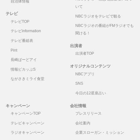
自治体情報
いて
テレビ
NBCラジオをテレビで観る
テレビTOP
NBCラジオの番組がFMラジオでも
テレビinformation
聞ける！
テレビ番組表
出演者
Pint
出演者TOP
長崎ばーどアイ
オリジナルコンテンツ
情報ピカッぷS
NBCアプリ
ながさきミライ食堂
SNS
今日の12星座占い
キャンペーン
会社情報
キャンペーンTOP
プレスリリース
テレビキャンペーン
会社案内
ラジオキャンペーン
企業スローガン・ミッション