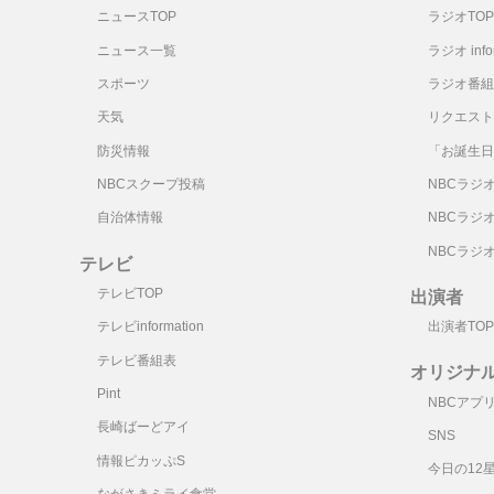
ニュースTOP
ラジオTOP
ニュース一覧
ラジオ infor
スポーツ
ラジオ番組
天気
リクエスト
防災情報
「お誕生日
NBCスクープ投稿
NBCラジ
自治体情報
NBCラジ
NBCラジ
テレビ
テレビTOP
出演者
テレビinformation
出演者TOP
テレビ番組表
オリジナ
Pint
NBCアプ
長崎ばーどアイ
SNS
情報ピカッぷS
今日の12