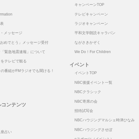
キャンペーンTOP
mation
テレビキャンペーン
表
ラジオキャンペーン
・メッセージ
平和文学朗読キャラバン
おめでとう」メッセージ受付
ながさきかぞく
オ「緊急地震速報」について
We Do！For Children
オをテレビで観る
イベント
オの番組がFMラジオでも聞ける！
イベントTOP
NBC後援イベント一覧
NBCクラシック
NBC寄席の会
ルコンテンツ
招待試写会
リ
NBCハウジングマルシェ時津ひなみ
NBCハウジングさせぼ
星座占い