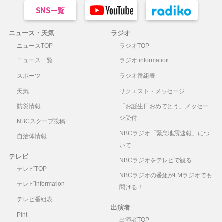
ニュース・天気
ラジオ
ニュースTOP
ラジオTOP
ニュース一覧
ラジオ information
スポーツ
ラジオ番組表
天気
リクエスト・メッセージ
防災情報
「お誕生日おめでとう」メッセー
ジ受付
NBCスクープ投稿
NBCラジオ「緊急地震速報」につ
自治体情報
いて
テレビ
NBCラジオをテレビで観る
テレビTOP
NBCラジオの番組がFMラジオでも
テレビinformation
聞ける！
テレビ番組表
出演者
Pint
出演者TOP