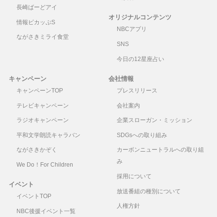
長崎ばーどアイ
オリジナルコンテンツ
情報ピカッぷS
NBCアプリ
ながさきミライ食堂
SNS
今日の12星座占い
キャンペーン
会社情報
キャンペーンTOP
プレスリリース
テレビキャンペーン
会社案内
ラジオキャンペーン
企業スローガン・ミッション
平和文学朗読キャラバン
SDGsへの取り組み
ながさきかぞく
カーボンニュートラルへの取り組
み
We Do！For Children
採用について
イベント
放送番組の種別について
イベントTOP
人権方針
NBC後援イベント一覧