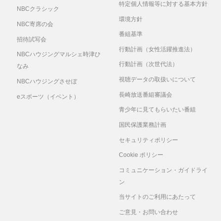
特定個人情報等に対する基本方針
NBCクラシック
環境方針
NBC寄席の会
番組基準
招待試写会
行動計画（女性活躍推進法）
NBCハウジングマルシェ時津ひ
行動計画（次世代法）
なみ
視聴データの取扱いについて
NBCハウジングさせぼ
長崎放送番組審議会
eスポーツ（イベント）
青少年に見てもらいたい番組
国民保護業務計画
セキュリティポリシー
Cookie ポリシー
コミュニケーション・ガイドライ
ン
当サイトのご利用にあたって
ご意見・お問い合わせ