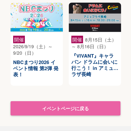
開催
開催
8月15日（土）
2026/9/19（土）～
～ 8月16日（日）
9/20（日）
『VIVANT』キャラ
バン ドラムに会いに
NBCまつり2026 イ
行こう！ in アミュプ
ベント情報 第2弾 発
ラザ長崎
表！
イベントページに戻る