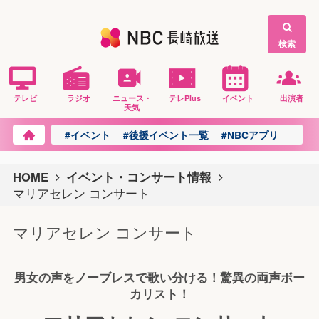
検索
テレビ
ラジオ
ニュース・
テレPlus
イベント
出演者
天気
#イベント
#後援イベント一覧
#NBCアプリ
HOME
イベント・コンサート情報
マリアセレン コンサート
マリアセレン コンサート
男女の声をノーブレスで歌い分ける！驚異の両声ボー
カリスト！