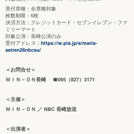
受付席種：全席種対象
枚数制限：6枚
決済方法：クレジットカード・セブンイレブン・ファ
ミリーマート
対象公演：長崎公演のみ
受付アドレス：
https://w.pia.jp/s/maria-
seiren26nbcsu/
＜お問合せ＞
ＭＩＮ－ＯＮ長崎 ☎095（827）3171
＜主催＞
ＭＩＮ－ＯＮ ／ NBC 長崎放送
＜出演者＞