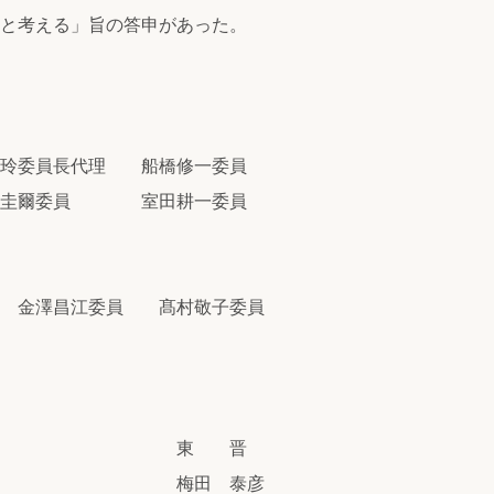
と考える」旨の答申があった。
永玲委員長代理 船橋修一委員
江圭爾委員 室田耕一委員
 金澤昌江委員 髙村敬子委員
役社長 東 晋
役 梅田 泰彦