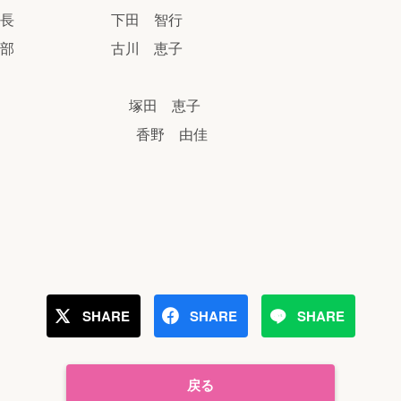
ィア局長 下田 智行
道制作部 古川 恵子
務局長 塚田 恵子
部 香野 由佳
SHARE
SHARE
SHARE
戻る