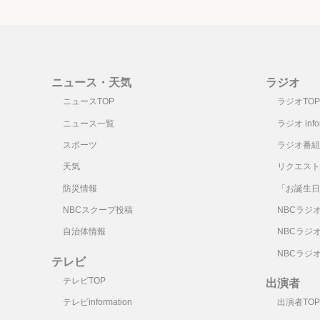
ニュース・天気
ラジオ
ニュースTOP
ラジオTOP
ニュース一覧
ラジオ infor
スポーツ
ラジオ番組
天気
リクエスト
防災情報
「お誕生日
NBCスクープ投稿
NBCラジ
自治体情報
NBCラジ
NBCラジ
テレビ
テレビTOP
出演者
テレビinformation
出演者TOP