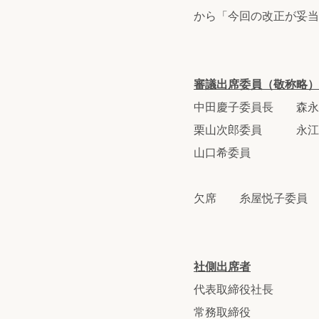
から「今回の改正が妥当
審議出席委員（敬称略）
中田慶子委員長 森
栗山次郎委員 永
山口希委員
欠席 糸屋悦子委員
社側出席者
代表取締
常務取締