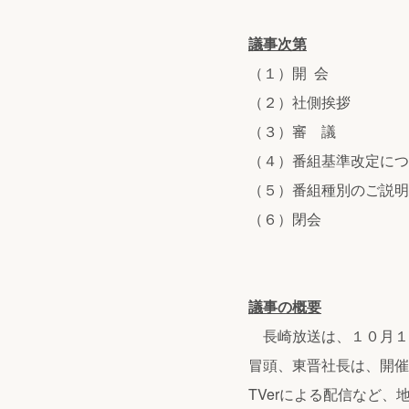
議事次第
（１）開 会
（２）社側挨拶
（３）審 議 ム
（４）番組基準改定につ
（５）番組種別のご説明
（６）閉会
議事の概要
長崎放送は、１０月１８
冒頭、東晋社長は、開催
TVerによる配信など