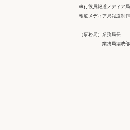
執行役員報道メデ
報道メディア局報
（事務局）業
業務局編成