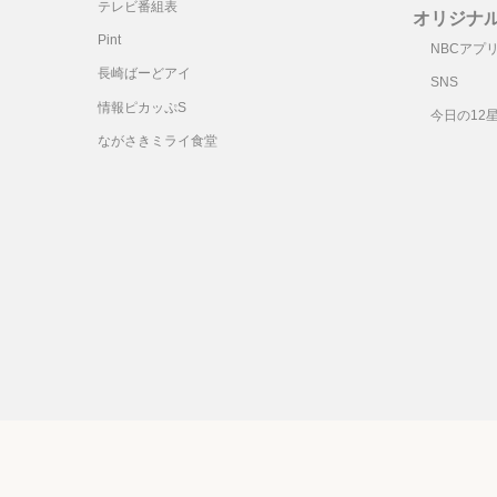
テレビ番組表
オリジナ
Pint
NBCアプ
長崎ばーどアイ
SNS
情報ピカッぷS
今日の12
ながさきミライ食堂