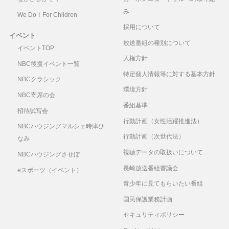
み
We Do！For Children
採用について
イベント
放送番組の種別について
イベントTOP
人権方針
NBC後援イベント一覧
特定個人情報等に対する基本方針
NBCクラシック
環境方針
NBC寄席の会
番組基準
招待試写会
行動計画（女性活躍推進法）
NBCハウジングマルシェ時津ひ
行動計画（次世代法）
なみ
視聴データの取扱いについて
NBCハウジングさせぼ
長崎放送番組審議会
eスポーツ（イベント）
青少年に見てもらいたい番組
国民保護業務計画
セキュリティポリシー