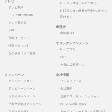
テレビ
NBCラジオをテレビで観る
テレビTOP
NBCラジオの番組がFMラジオでも
テレビinformation
聞ける！
テレビ番組表
出演者
Pint
出演者TOP
長崎ばーどアイ
オリジナルコンテンツ
情報ピカッぷS
NBCアプリ
ながさきミライ食堂
SNS
今日の12星座占い
キャンペーン
会社情報
キャンペーンTOP
プレスリリース
テレビキャンペーン
会社案内
ラジオキャンペーン
企業スローガン・ミッション
平和文学朗読キャラバン
SDGsへの取り組み
ながさきかぞく
カーボンニュートラルへの取り組