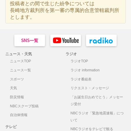
投稿者との間で生じた紛争については
長崎地方裁判所を第一審の専属的合意管轄裁判所
とします。
ニュース・天気
ラジオ
ニュースTOP
ラジオTOP
ニュース一覧
ラジオ information
スポーツ
ラジオ番組表
天気
リクエスト・メッセージ
防災情報
「お誕生日おめでとう」メッセー
ジ受付
NBCスクープ投稿
NBCラジオ「緊急地震速報」につ
自治体情報
いて
テレビ
NBCラジオをテレビで観る