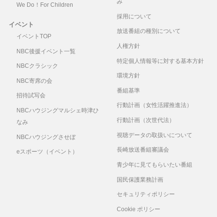
み
We Do！For Children
採用について
イベント
放送番組の種別について
イベントTOP
人権方針
NBC後援イベント一覧
特定個人情報等に対する基本方針
NBCクラシック
環境方針
NBC寄席の会
番組基準
招待試写会
行動計画（女性活躍推進法）
NBCハウジングマルシェ時津ひ
行動計画（次世代法）
なみ
視聴データの取扱いについて
NBCハウジングさせぼ
長崎放送番組審議会
eスポーツ（イベント）
青少年に見てもらいたい番組
国民保護業務計画
セキュリティポリシー
Cookie ポリシー