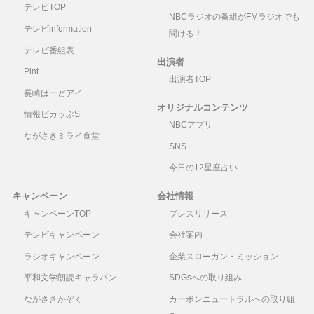
テレビTOP
NBCラジオの番組がFMラジオでも
テレビinformation
聞ける！
テレビ番組表
出演者
Pint
出演者TOP
長崎ばーどアイ
オリジナルコンテンツ
情報ピカッぷS
NBCアプリ
ながさきミライ食堂
SNS
今日の12星座占い
キャンペーン
会社情報
キャンペーンTOP
プレスリリース
テレビキャンペーン
会社案内
ラジオキャンペーン
企業スローガン・ミッション
平和文学朗読キャラバン
SDGsへの取り組み
ながさきかぞく
カーボンニュートラルへの取り組