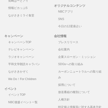
長崎ばーどアイ
オリジナルコンテンツ
情報ピカッぷS
NBCアプリ
ながさきミライ食堂
SNS
今日の12星座占い
キャンペーン
会社情報
キャンペーンTOP
プレスリリース
テレビキャンペーン
会社案内
ラジオキャンペーン
企業スローガン・ミッション
平和文学朗読キャラバン
SDGsへの取り組み
ながさきかぞく
カーボンニュートラルへの取り組
み
We Do！For Children
採用について
イベント
放送番組の種別について
イベントTOP
人権方針
NBC後援イベント一覧
特定個人情報等に対する基本方針