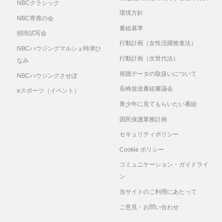
NBCクラシック
環境方針
NBC寄席の会
番組基準
招待試写会
行動計画（女性活躍推進法）
NBCハウジングマルシェ時津ひ
行動計画（次世代法）
なみ
視聴データの取扱いについて
NBCハウジングさせぼ
長崎放送番組審議会
eスポーツ（イベント）
青少年に見てもらいたい番組
国民保護業務計画
セキュリティポリシー
Cookie ポリシー
コミュニケーション・ガイドライ
ン
当サイトのご利用にあたって
ご意見・お問い合わせ