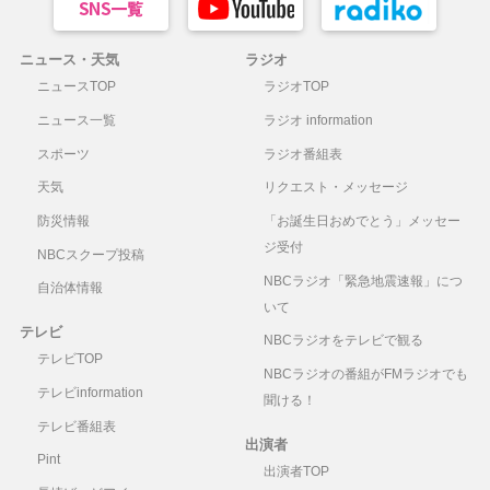
ニュース・天気
ラジオ
ニュースTOP
ラジオTOP
ニュース一覧
ラジオ information
スポーツ
ラジオ番組表
天気
リクエスト・メッセージ
防災情報
「お誕生日おめでとう」メッセー
ジ受付
NBCスクープ投稿
NBCラジオ「緊急地震速報」につ
自治体情報
いて
テレビ
NBCラジオをテレビで観る
テレビTOP
NBCラジオの番組がFMラジオでも
テレビinformation
聞ける！
テレビ番組表
出演者
Pint
出演者TOP