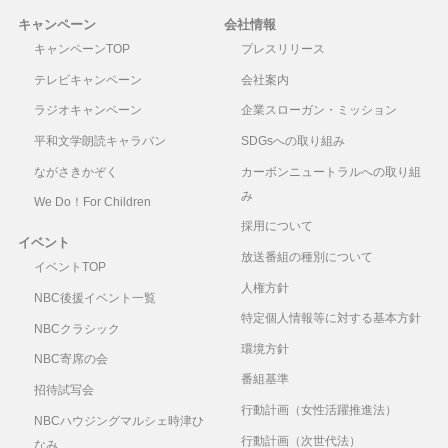
キャンペーン
会社情報
キャンペーンTOP
プレスリリース
テレビキャンペーン
会社案内
ラジオキャンペーン
企業スローガン・ミッション
平和文学朗読キャラバン
SDGsへの取り組み
ながさきかぞく
カーボンニュートラルへの取り組
み
We Do！For Children
採用について
イベント
放送番組の種別について
イベントTOP
人権方針
NBC後援イベント一覧
特定個人情報等に対する基本方針
NBCクラシック
環境方針
NBC寄席の会
番組基準
招待試写会
行動計画（女性活躍推進法）
NBCハウジングマルシェ時津ひ
行動計画（次世代法）
なみ