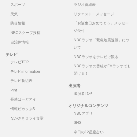
スポーツ
ラジオ番組表
天気
リクエスト・メッセージ
防災情報
「お誕生日おめでとう」メッセー
ジ受付
NBCスクープ投稿
NBCラジオ「緊急地震速報」につ
自治体情報
いて
テレビ
NBCラジオをテレビで観る
テレビTOP
NBCラジオの番組がFMラジオでも
テレビinformation
聞ける！
テレビ番組表
出演者
Pint
出演者TOP
長崎ばーどアイ
オリジナルコンテンツ
情報ピカッぷS
NBCアプリ
ながさきミライ食堂
SNS
今日の12星座占い