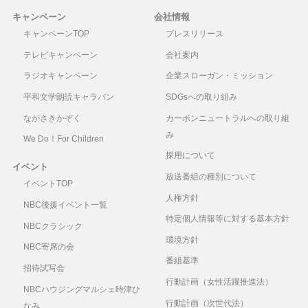
キャンペーン
会社情報
キャンペーンTOP
プレスリリース
テレビキャンペーン
会社案内
ラジオキャンペーン
企業スローガン・ミッション
平和文学朗読キャラバン
SDGsへの取り組み
ながさきかぞく
カーボンニュートラルへの取り組
み
We Do！For Children
採用について
イベント
放送番組の種別について
イベントTOP
人権方針
NBC後援イベント一覧
特定個人情報等に対する基本方針
NBCクラシック
環境方針
NBC寄席の会
番組基準
招待試写会
行動計画（女性活躍推進法）
NBCハウジングマルシェ時津ひ
行動計画（次世代法）
なみ