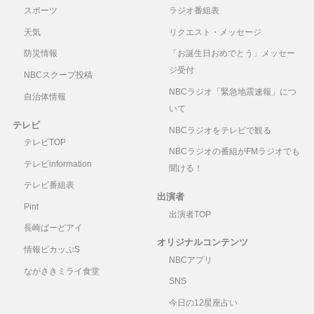
スポーツ
ラジオ番組表
天気
リクエスト・メッセージ
防災情報
「お誕生日おめでとう」メッセー
ジ受付
NBCスクープ投稿
NBCラジオ「緊急地震速報」につ
自治体情報
いて
テレビ
NBCラジオをテレビで観る
テレビTOP
NBCラジオの番組がFMラジオでも
テレビinformation
聞ける！
テレビ番組表
出演者
Pint
出演者TOP
長崎ばーどアイ
オリジナルコンテンツ
情報ピカッぷS
NBCアプリ
ながさきミライ食堂
SNS
今日の12星座占い