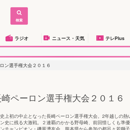
検索
ラジオ
ニュース・天気
テレPlus
ロン選手権大会２０１６
長崎ペーロン選手権大会２０１６
史上初の中止となった長崎ペーロン選手権大会。2年越しの熱
ン史に残る大激戦。２連覇のかかる野母崎、前回惜しくも準優
ンチャンピオン・磯風漕友会、熊本県から参加の都呂々若獅子