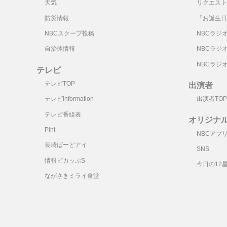
天気
リクエスト
防災情報
「お誕生日
NBCスクープ投稿
NBCラジ
自治体情報
NBCラジ
NBCラジ
テレビ
テレビTOP
出演者
テレビinformation
出演者TOP
テレビ番組表
オリジナ
Pint
NBCアプ
長崎ばーどアイ
SNS
情報ピカッぷS
今日の12
ながさきミライ食堂