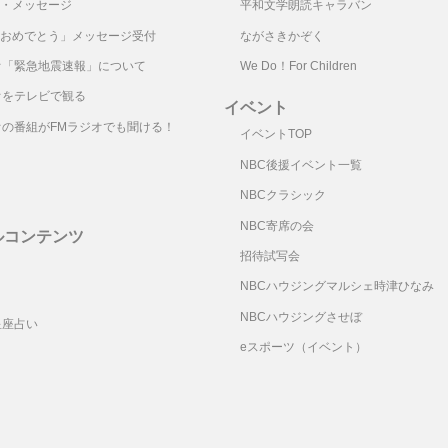
・メッセージ
平和文学朗読キャラバン
おめでとう」メッセージ受付
ながさきかぞく
オ「緊急地震速報」について
We Do！For Children
オをテレビで観る
イベント
オの番組がFMラジオでも聞ける！
イベントTOP
NBC後援イベント一覧
NBCクラシック
NBC寄席の会
ルコンテンツ
招待試写会
リ
NBCハウジングマルシェ時津ひなみ
NBCハウジングさせぼ
星座占い
eスポーツ（イベント）