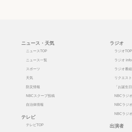
ニュース・天気
ラジオ
ニュースTOP
ラジオTOP
ニュース一覧
ラジオ infor
スポーツ
ラジオ番組
天気
リクエスト
防災情報
「お誕生日
NBCスクープ投稿
NBCラジ
自治体情報
NBCラジ
NBCラジ
テレビ
テレビTOP
出演者