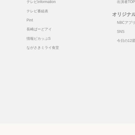
テレビinformation
出演者TOP
テレビ番組表
オリジナ
Pint
NBCアプ
長崎ばーどアイ
SNS
情報ピカッぷS
今日の12
ながさきミライ食堂