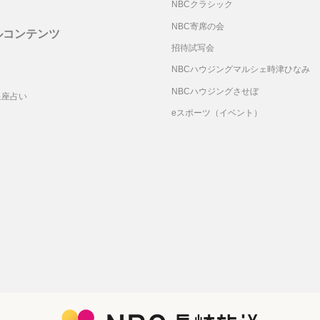
NBCクラシック
NBC寄席の会
ルコンテンツ
招待試写会
リ
NBCハウジングマルシェ時津ひなみ
NBCハウジングさせぼ
星座占い
eスポーツ（イベント）