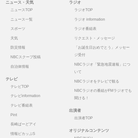
ニュース・天気
ラジオ
ニュースTOP
ラジオTOP
ニュース一覧
ラジオ information
スポーツ
ラジオ番組表
天気
リクエスト・メッセージ
防災情報
「お誕生日おめでとう」メッセー
ジ受付
NBCスクープ投稿
NBCラジオ「緊急地震速報」につ
自治体情報
いて
テレビ
NBCラジオをテレビで観る
テレビTOP
NBCラジオの番組がFMラジオでも
テレビinformation
聞ける！
テレビ番組表
出演者
Pint
出演者TOP
長崎ばーどアイ
オリジナルコンテンツ
情報ピカッぷS