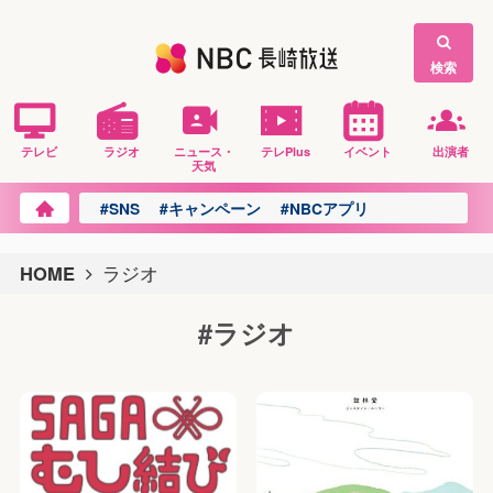
検索
テレビ
ラジオ
ニュース・
テレPlus
イベント
出演者
天気
#SNS
#キャンペーン
#NBCアプリ
HOME
ラジオ
#ラジオ