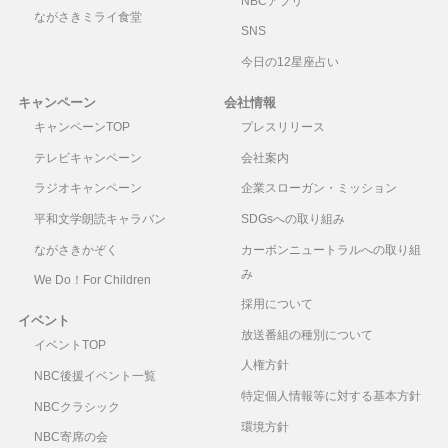
NBCアプリ
ながさきミライ食堂
SNS
今日の12星座占い
キャンペーン
会社情報
キャンペーンTOP
プレスリリース
テレビキャンペーン
会社案内
ラジオキャンペーン
企業スローガン・ミッション
平和文学朗読キャラバン
SDGsへの取り組み
ながさきかぞく
カーボンニュートラルへの取り組
み
We Do！For Children
採用について
イベント
放送番組の種別について
イベントTOP
人権方針
NBC後援イベント一覧
特定個人情報等に対する基本方針
NBCクラシック
環境方針
NBC寄席の会