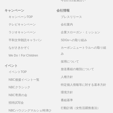
今日の12星座占い
キャンペーン
会社情報
キャンペーンTOP
プレスリリース
テレビキャンペーン
会社案内
ラジオキャンペーン
企業スローガン・ミッション
平和文学朗読キャラバン
SDGsへの取り組み
ながさきかぞく
カーボンニュートラルへの取り組
み
We Do！For Children
採用について
イベント
放送番組の種別について
イベントTOP
人権方針
NBC後援イベント一覧
特定個人情報等に対する基本方針
NBCクラシック
環境方針
NBC寄席の会
番組基準
招待試写会
行動計画（女性活躍推進法）
NBCハウジングマルシェ時津ひ