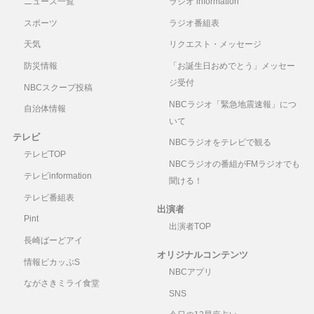
ニュース一覧
ラジオ information
スポーツ
ラジオ番組表
天気
リクエスト・メッセージ
防災情報
「お誕生日おめでとう」メッセー
ジ受付
NBCスクープ投稿
NBCラジオ「緊急地震速報」につ
自治体情報
いて
テレビ
NBCラジオをテレビで観る
テレビTOP
NBCラジオの番組がFMラジオでも
テレビinformation
聞ける！
テレビ番組表
出演者
Pint
出演者TOP
長崎ばーどアイ
オリジナルコンテンツ
情報ピカッぷS
NBCアプリ
ながさきミライ食堂
SNS