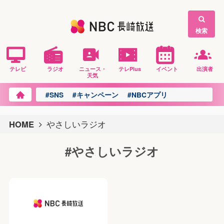
検索
テレビ
ラジオ
ニュース・
テレPlus
イベント
出演者
天気
#SNS
#キャンペーン
#NBCアプリ
HOME
やさしいラジオ
#やさしいラジオ