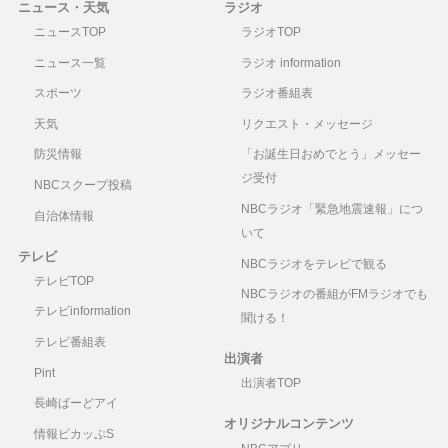
ニュース・天気
ラジオ
ニュースTOP
ラジオTOP
ニュース一覧
ラジオ information
スポーツ
ラジオ番組表
天気
リクエスト・メッセージ
防災情報
「お誕生日おめでとう」メッセー
ジ受付
NBCスクープ投稿
NBCラジオ「緊急地震速報」につ
自治体情報
いて
テレビ
NBCラジオをテレビで観る
テレビTOP
NBCラジオの番組がFMラジオでも
テレビinformation
聞ける！
テレビ番組表
出演者
Pint
出演者TOP
長崎ばーどアイ
オリジナルコンテンツ
情報ピカッぷS