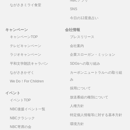
NBCアプリ
ながさきミライ食堂
SNS
今日の12星座占い
キャンペーン
会社情報
キャンペーンTOP
プレスリリース
テレビキャンペーン
会社案内
ラジオキャンペーン
企業スローガン・ミッション
平和文学朗読キャラバン
SDGsへの取り組み
ながさきかぞく
カーボンニュートラルへの取り組
み
We Do！For Children
採用について
イベント
放送番組の種別について
イベントTOP
人権方針
NBC後援イベント一覧
特定個人情報等に対する基本方針
NBCクラシック
環境方針
NBC寄席の会