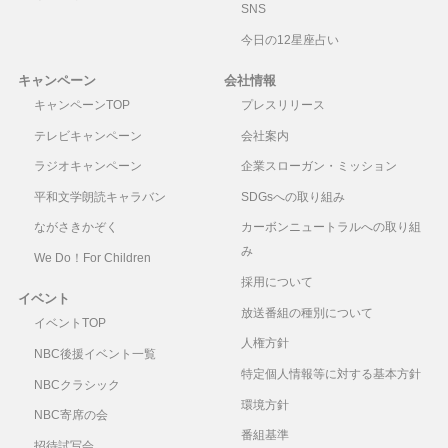
SNS
今日の12星座占い
キャンペーン
会社情報
キャンペーンTOP
プレスリリース
テレビキャンペーン
会社案内
ラジオキャンペーン
企業スローガン・ミッション
平和文学朗読キャラバン
SDGsへの取り組み
ながさきかぞく
カーボンニュートラルへの取り組
み
We Do！For Children
採用について
イベント
放送番組の種別について
イベントTOP
人権方針
NBC後援イベント一覧
特定個人情報等に対する基本方針
NBCクラシック
環境方針
NBC寄席の会
番組基準
招待試写会