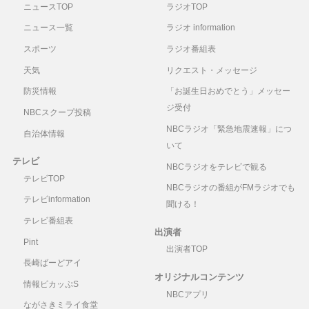
ニュースTOP
ラジオTOP
ニュース一覧
ラジオ information
スポーツ
ラジオ番組表
天気
リクエスト・メッセージ
防災情報
「お誕生日おめでとう」メッセー
ジ受付
NBCスクープ投稿
NBCラジオ「緊急地震速報」につ
自治体情報
いて
テレビ
NBCラジオをテレビで観る
テレビTOP
NBCラジオの番組がFMラジオでも
テレビinformation
聞ける！
テレビ番組表
出演者
Pint
出演者TOP
長崎ばーどアイ
オリジナルコンテンツ
情報ピカッぷS
NBCアプリ
ながさきミライ食堂