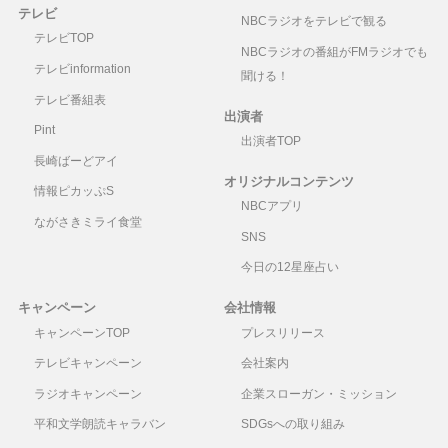
テレビ
NBCラジオをテレビで観る
テレビTOP
NBCラジオの番組がFMラジオでも
テレビinformation
聞ける！
テレビ番組表
出演者
Pint
出演者TOP
長崎ばーどアイ
オリジナルコンテンツ
情報ピカッぷS
NBCアプリ
ながさきミライ食堂
SNS
今日の12星座占い
キャンペーン
会社情報
キャンペーンTOP
プレスリリース
テレビキャンペーン
会社案内
ラジオキャンペーン
企業スローガン・ミッション
平和文学朗読キャラバン
SDGsへの取り組み