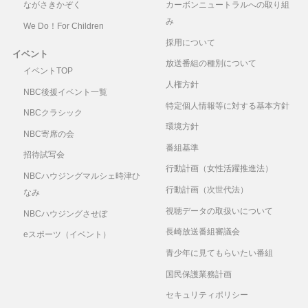
ながさきかぞく
カーボンニュートラルへの取り組
み
We Do！For Children
採用について
イベント
放送番組の種別について
イベントTOP
人権方針
NBC後援イベント一覧
特定個人情報等に対する基本方針
NBCクラシック
環境方針
NBC寄席の会
番組基準
招待試写会
行動計画（女性活躍推進法）
NBCハウジングマルシェ時津ひ
行動計画（次世代法）
なみ
視聴データの取扱いについて
NBCハウジングさせぼ
長崎放送番組審議会
eスポーツ（イベント）
青少年に見てもらいたい番組
国民保護業務計画
セキュリティポリシー