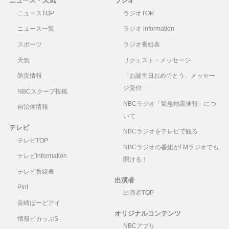
ニュース・天気
ラジオ
ニュースTOP
ラジオTOP
ニュース一覧
ラジオ information
スポーツ
ラジオ番組表
天気
リクエスト・メッセージ
防災情報
「お誕生日おめでとう」メッセー
ジ受付
NBCスクープ投稿
NBCラジオ「緊急地震速報」につ
自治体情報
いて
テレビ
NBCラジオをテレビで観る
テレビTOP
NBCラジオの番組がFMラジオでも
テレビinformation
聞ける！
テレビ番組表
出演者
Pint
出演者TOP
長崎ばーどアイ
オリジナルコンテンツ
情報ピカッぷS
NBCアプリ