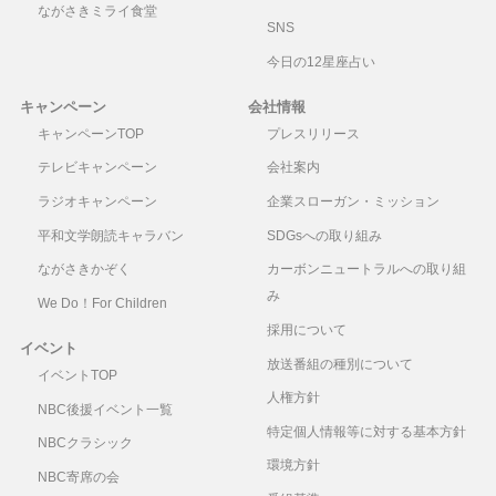
ながさきミライ食堂
SNS
今日の12星座占い
キャンペーン
会社情報
キャンペーンTOP
プレスリリース
テレビキャンペーン
会社案内
ラジオキャンペーン
企業スローガン・ミッション
平和文学朗読キャラバン
SDGsへの取り組み
ながさきかぞく
カーボンニュートラルへの取り組
み
We Do！For Children
採用について
イベント
放送番組の種別について
イベントTOP
人権方針
NBC後援イベント一覧
特定個人情報等に対する基本方針
NBCクラシック
環境方針
NBC寄席の会