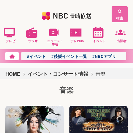
検索
テレビ
ラジオ
ニュース・
テレPlus
イベント
出演者
天気
#イベント
#後援イベント一覧
#NBCアプリ
HOME
イベント・コンサート情報
音楽
音楽