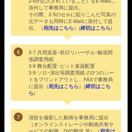
2-6が記入されていること）をE-Mailに
添付して事務局に提出。
その際、2-5のセルに貼りこんだ写真の
元データも同時にE-Mailに添付して提
出。（
宛先はこちら
）(
締切はこちら
)
3-7 共用楽器･前日リハーサル･輸送関
係調査用紙
3-8 舞台配置･ピット楽器配置
3-9 ソロ･演出等調査用紙
の3つのシー
トをプリントアウトし、FAXで事務局
に提出（
宛先はこちら
）(
締切はこち
ら
)
演技を撮影した動画を事務局に提出
（オンラインストレージや動画共有サ
ービスの利用、DVD郵送 等）（
宛先は