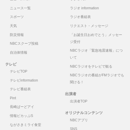
ニュース一覧
ラジオ information
スポーツ
ラジオ番組表
天気
リクエスト・メッセージ
防災情報
「お誕生日おめでとう」メッセー
ジ受付
NBCスクープ投稿
NBCラジオ「緊急地震速報」につ
自治体情報
いて
テレビ
NBCラジオをテレビで観る
テレビTOP
NBCラジオの番組がFMラジオでも
テレビinformation
聞ける！
テレビ番組表
出演者
Pint
出演者TOP
長崎ばーどアイ
オリジナルコンテンツ
情報ピカッぷS
NBCアプリ
ながさきミライ食堂
SNS