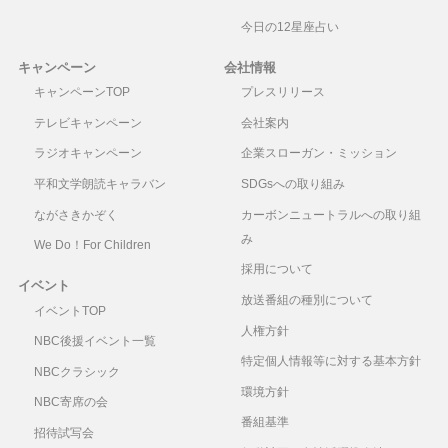
今日の12星座占い
キャンペーン
会社情報
キャンペーンTOP
プレスリリース
テレビキャンペーン
会社案内
ラジオキャンペーン
企業スローガン・ミッション
平和文学朗読キャラバン
SDGsへの取り組み
ながさきかぞく
カーボンニュートラルへの取り組
み
We Do！For Children
採用について
イベント
放送番組の種別について
イベントTOP
人権方針
NBC後援イベント一覧
特定個人情報等に対する基本方針
NBCクラシック
環境方針
NBC寄席の会
番組基準
招待試写会