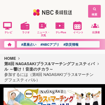
検索
テレビ
ラジオ
ニュース・
テレPlus
イベント
出演者
天気
#星座占い
#NBCアプリ
#防災情報
HOME
第8回 NAGASAKIブラス&マーチングフェスティバ
ル ～響け！音楽のチカラ～
参加するには（第8回 NAGASAKIブラス&マーチン
グフェスティバル）