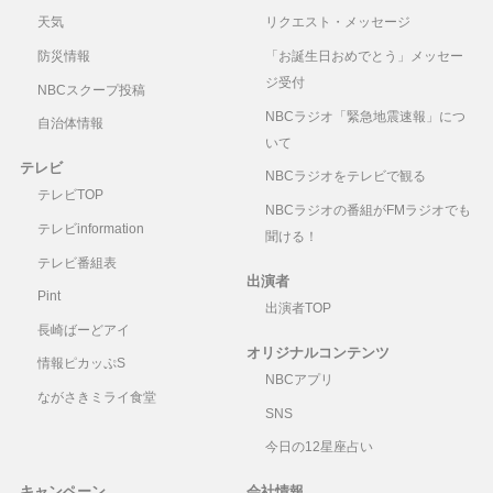
天気
リクエスト・メッセージ
防災情報
「お誕生日おめでとう」メッセー
ジ受付
NBCスクープ投稿
NBCラジオ「緊急地震速報」につ
自治体情報
いて
テレビ
NBCラジオをテレビで観る
テレビTOP
NBCラジオの番組がFMラジオでも
テレビinformation
聞ける！
テレビ番組表
出演者
Pint
出演者TOP
長崎ばーどアイ
オリジナルコンテンツ
情報ピカッぷS
NBCアプリ
ながさきミライ食堂
SNS
今日の12星座占い
キャンペーン
会社情報