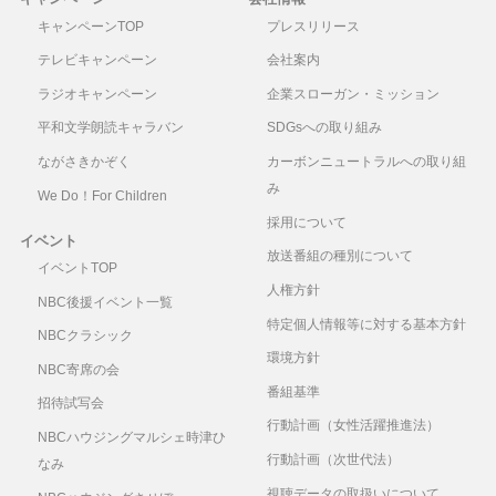
キャンペーンTOP
プレスリリース
テレビキャンペーン
会社案内
ラジオキャンペーン
企業スローガン・ミッション
平和文学朗読キャラバン
SDGsへの取り組み
ながさきかぞく
カーボンニュートラルへの取り組
み
We Do！For Children
採用について
イベント
放送番組の種別について
イベントTOP
人権方針
NBC後援イベント一覧
特定個人情報等に対する基本方針
NBCクラシック
環境方針
NBC寄席の会
番組基準
招待試写会
行動計画（女性活躍推進法）
NBCハウジングマルシェ時津ひ
行動計画（次世代法）
なみ
視聴データの取扱いについて