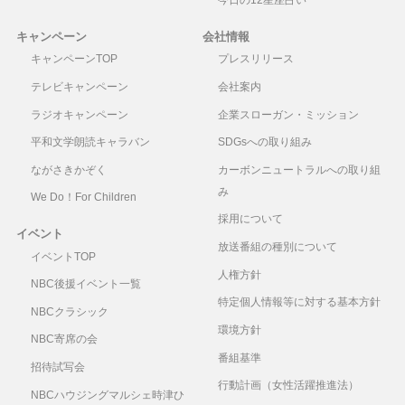
今日の12星座占い
キャンペーン
会社情報
キャンペーンTOP
プレスリリース
テレビキャンペーン
会社案内
ラジオキャンペーン
企業スローガン・ミッション
平和文学朗読キャラバン
SDGsへの取り組み
ながさきかぞく
カーボンニュートラルへの取り組
み
We Do！For Children
採用について
イベント
放送番組の種別について
イベントTOP
人権方針
NBC後援イベント一覧
特定個人情報等に対する基本方針
NBCクラシック
環境方針
NBC寄席の会
番組基準
招待試写会
行動計画（女性活躍推進法）
NBCハウジングマルシェ時津ひ