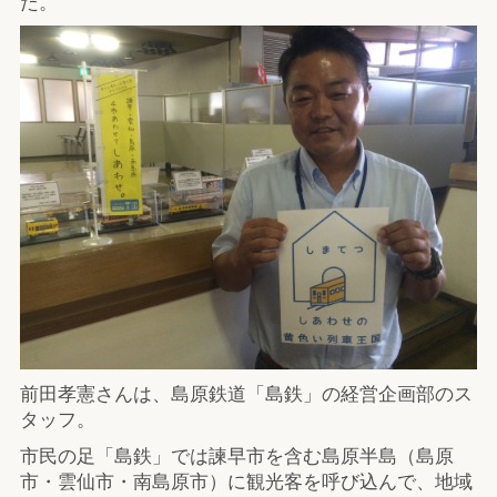
た。
前田孝憲さんは、島原鉄道「島鉄」の経営企画部のス
タッフ。
市民の足「島鉄」では諫早市を含む島原半島（島原
市・雲仙市・南島原市）に観光客を呼び込んで、地域