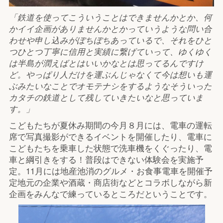
「鉄道を使ってこういうことはできませんかとか、何
かイイ企画がありませんかとかっていうような問い合
わせや申し込みがぼちぼちあっているで、それをひと
つひとつ丁寧に信用と実績に繋げていって、ゆくゆく
は半島が潤えばとはいいかなとは思ってるんですけ
ど。やっぱり人だけを運ぶんじゃなくて今は想いも運
ぶみたいなことでオモテナシをするようなそういった
カタチの鉄道として残していきたいなと思っていま
す。」
こどもたちが夏休み期間の今月８月には、電車の運転
席で写真撮影ができるイベントを開催したり、電車に
こどもたちを乗車した状態で洗車機をくぐったり、電
車と綱引きをする！普段はできない体験会を実施予
定。11月には地産池消のグルメ・お食事電車を開催予
定地元の企業や酒蔵・商店街などとコラボしながら新
企画をみんなで練っているところだということです。