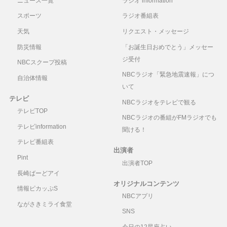
ニュース一覧
ラジオ information
スポーツ
ラジオ番組表
天気
リクエスト・メッセージ
防災情報
「お誕生日おめでとう」メッセー
ジ受付
NBCスクープ投稿
NBCラジオ「緊急地震速報」につ
自治体情報
いて
テレビ
NBCラジオをテレビで観る
テレビTOP
NBCラジオの番組がFMラジオでも
テレビinformation
聞ける！
テレビ番組表
出演者
Pint
出演者TOP
長崎ばーどアイ
オリジナルコンテンツ
情報ピカッぷS
NBCアプリ
ながさきミライ食堂
SNS