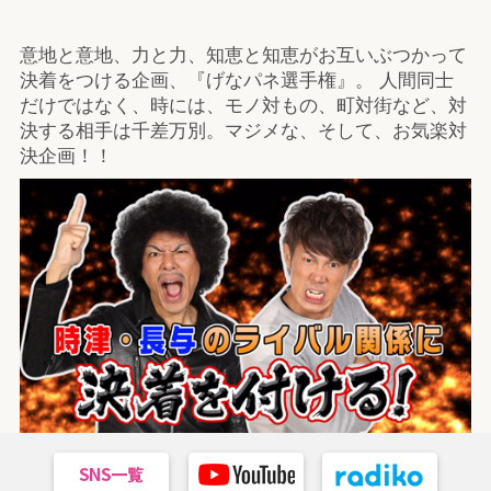
意地と意地、力と力、知恵と知恵がお互いぶつかって
決着をつける企画、『げなパネ選手権』。 人間同士
だけではなく、時には、モノ対もの、町対街など、対
決する相手は千差万別。マジメな、そして、お気楽対
決企画！！