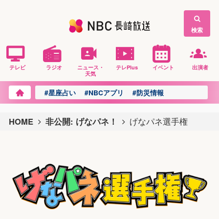
検索
テレビ
ラジオ
ニュース・
テレPlus
イベント
出演者
天気
#星座占い
#NBCアプリ
#防災情報
HOME
非公開: げなパネ！
げなパネ選手権