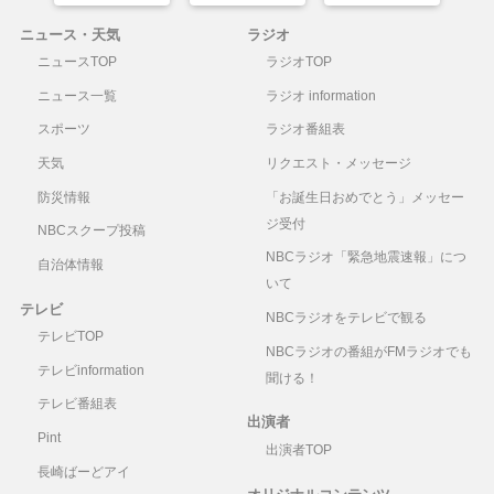
ニュース・天気
ラジオ
ニュースTOP
ラジオTOP
ニュース一覧
ラジオ information
スポーツ
ラジオ番組表
天気
リクエスト・メッセージ
防災情報
「お誕生日おめでとう」メッセー
ジ受付
NBCスクープ投稿
NBCラジオ「緊急地震速報」につ
自治体情報
いて
テレビ
NBCラジオをテレビで観る
テレビTOP
NBCラジオの番組がFMラジオでも
テレビinformation
聞ける！
テレビ番組表
出演者
Pint
出演者TOP
長崎ばーどアイ