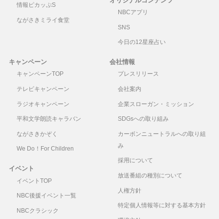
オリジナルコンテンツ
情報ピカッぷS
NBCアプリ
ながさきミライ食堂
SNS
今日の12星座占い
キャンペーン
会社情報
キャンペーンTOP
プレスリリース
テレビキャンペーン
会社案内
ラジオキャンペーン
企業スローガン・ミッション
平和文学朗読キャラバン
SDGsへの取り組み
ながさきかぞく
カーボンニュートラルへの取り組
み
We Do！For Children
採用について
イベント
放送番組の種別について
イベントTOP
人権方針
NBC後援イベント一覧
特定個人情報等に対する基本方針
NBCクラシック