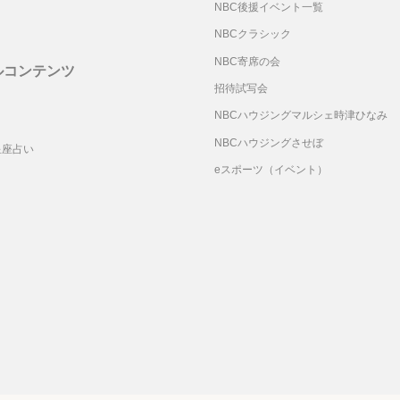
NBC後援イベント一覧
NBCクラシック
NBC寄席の会
ルコンテンツ
招待試写会
リ
NBCハウジングマルシェ時津ひなみ
NBCハウジングさせぼ
星座占い
eスポーツ（イベント）