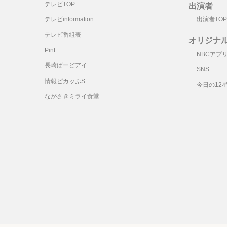
テレビTOP
出演者
テレビinformation
出演者TOP
テレビ番組表
オリジナ
Pint
NBCアプ
長崎ばーどアイ
SNS
情報ピカッぷS
今日の12
ながさきミライ食堂