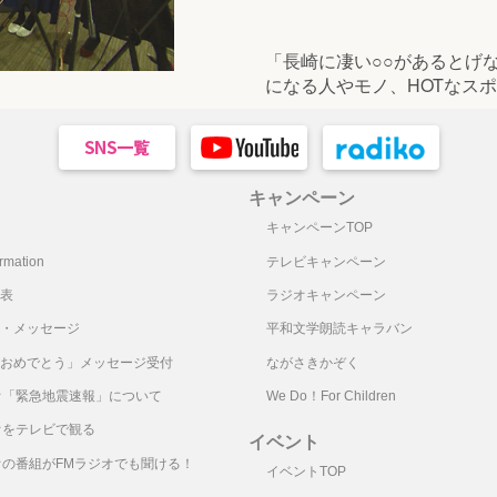
「長崎に凄い○○があるとげ
になる人やモノ、HOTなス
キャンペーン
キャンペーンTOP
mation
テレビキャンペーン
表
ラジオキャンペーン
・メッセージ
平和文学朗読キャラバン
おめでとう」メッセージ受付
ながさきかぞく
オ「緊急地震速報」について
We Do！For Children
オをテレビで観る
イベント
オの番組がFMラジオでも聞ける！
イベントTOP