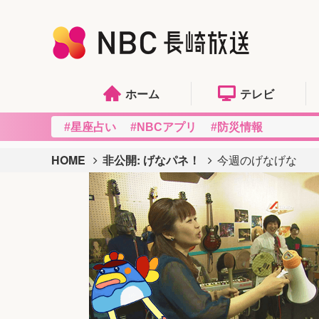
ホーム
テレビ
#星座占い
#NBCアプリ
#防災情報
HOME
非公開: げなパネ！
今週のげなげな