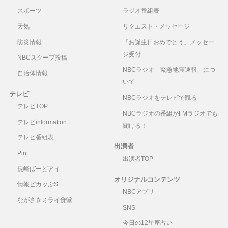
スポーツ
ラジオ番組表
天気
リクエスト・メッセージ
防災情報
「お誕生日おめでとう」メッセー
ジ受付
NBCスクープ投稿
NBCラジオ「緊急地震速報」につ
自治体情報
いて
テレビ
NBCラジオをテレビで観る
テレビTOP
NBCラジオの番組がFMラジオでも
テレビinformation
聞ける！
テレビ番組表
出演者
Pint
出演者TOP
長崎ばーどアイ
オリジナルコンテンツ
情報ピカッぷS
NBCアプリ
ながさきミライ食堂
SNS
今日の12星座占い