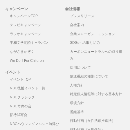
キャンペーン
会社情報
キャンペーンTOP
プレスリリース
テレビキャンペーン
会社案内
ラジオキャンペーン
企業スローガン・ミッション
平和文学朗読キャラバン
SDGsへの取り組み
ながさきかぞく
カーボンニュートラルへの取り組
み
We Do！For Children
採用について
イベント
放送番組の種別について
イベントTOP
人権方針
NBC後援イベント一覧
特定個人情報等に対する基本方針
NBCクラシック
環境方針
NBC寄席の会
番組基準
招待試写会
行動計画（女性活躍推進法）
NBCハウジングマルシェ時津ひ
行動計画（次世代法）