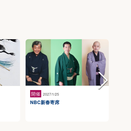
開催
開催
2027/1/25
NBC新春寄席
劇団
ライ