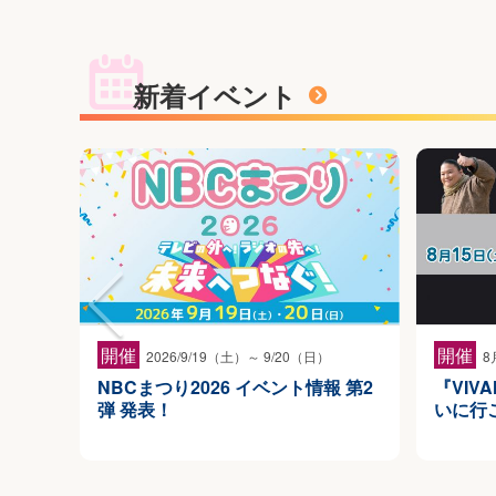
新着イベント
開催
開催
2026/9/19（土）～ 9/20（日）
8
NBCまつり2026 イベント情報 第2
『VIV
弾 発表！
いに行こ