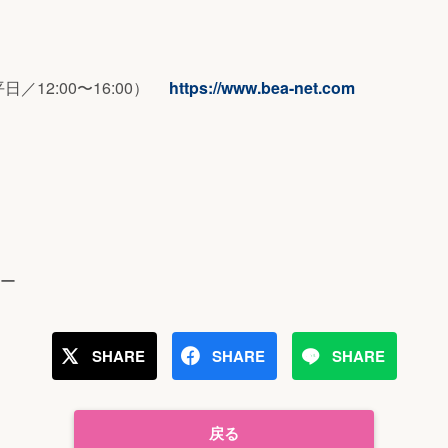
（平⽇／12:00〜16:00）
https://www.bea-net.com
ー
SHARE
SHARE
SHARE
戻る