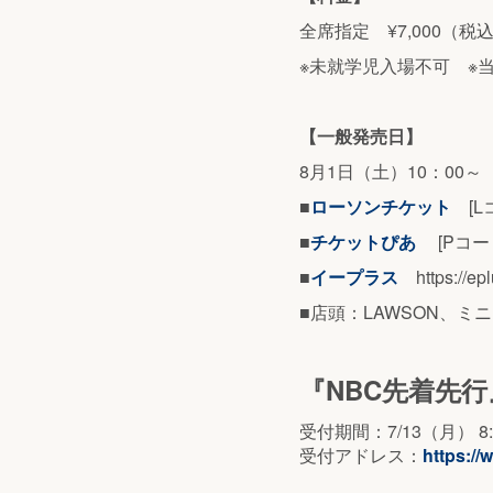
全席指定 ¥7,000（税
※未就学児入場不可 ※当日
【一般発売日】
8月1日（土）10：00
■
ローソンチケット
[Lコー
■
チケットぴあ
[Pコード：32
■
イープラス
https://epl
■店頭：LAWSON、ミニ
『NBC先着先
受付期間：7/13（月） 8:1
受付アドレス：
https://