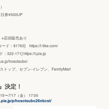
込）
券¥500UP
～ ※店頭販売あり
ド：81763] https://l-tike.com/
2-171] https://t.pia.jp
us.jp/hosotsubo/
ストップ、セブン-イレブン、FamilyMart
行』決定！
5〜7/17（金） 17:00
w.pia.jp/p/hosotsubo26nbcst/