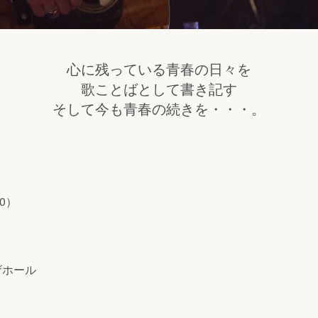
⼼に残っている⻘春の⽇々を
歌ことばとして書き記す
そして今も⻘春の続きを・・・。
0）
ザホール