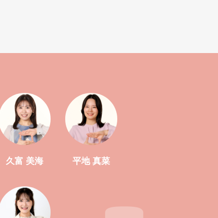
久富 美海
平地 真菜