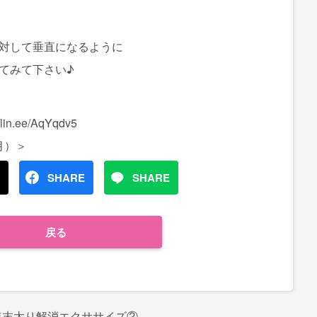
対して垂直になるように
てみて下さい♪
p
n.ee/AqYqdv5
月）＞
SHARE
SHARE
戻る
年末太り解消エクササイズ②