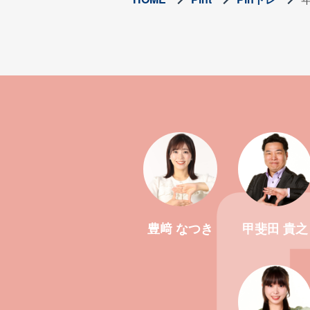
豊﨑 なつき
甲斐田 貴之