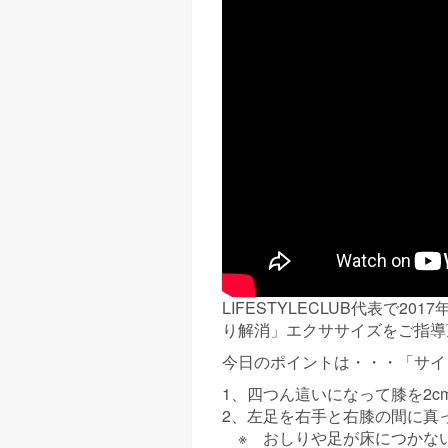
LIFESTYLECLUB代表で
り解消」エクササイズをご指導
今日のポイントは・・・「サイ
1、四つん這いになって膝を2c
2、左足を右手と右膝の間に真
※ おしりや足が床につかな