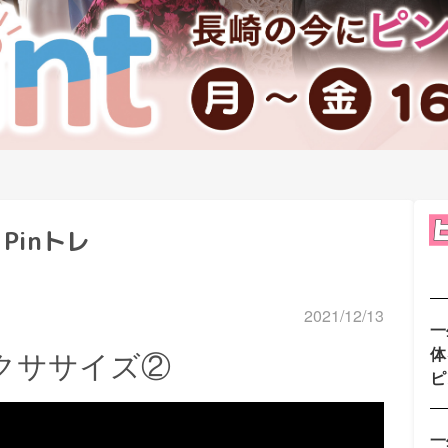
Pinトレ
2021/12/13
一
体
クササイズ②
ピ
一