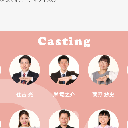
住吉 光
岸 竜之介
菊野 紗史