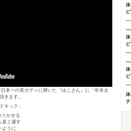
体
ピ
一
体
ピ
一
体
ピ
2017年日本一の美ボディに輝いた『ゆこさん』に「年末太
体
頂きます。
チ
ドキック」
mうかせる
っ直ぐ通す
いように