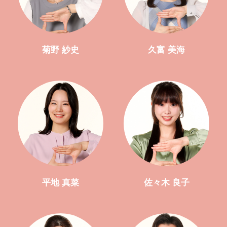
菊野 紗史
久富 美海
平地 真菜
佐々木 良子