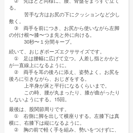
② 先ほどと同様に、腰、骨盤をまっすぐ立て
る。
苦手な方はお尻の下にクッションなど少し
敷く。
③ 両手を前につき、お尻から使いながら左脚
の付け根〜膝〜つま先と外に向ける。
30秒〜１分間キープ。
続いて、おじぎポーズエクササイズです。
① 足は腰幅に広げて立つ。人差し指とかかと
が一直線上になるように。
② 両手を耳の後ろに添え、姿勢よく。お尻を
後ろに引きながら、おじぎをする。
上半身が床と平行になるくらいまで。
この時、腰が丸まったり、膝が曲がったり
しないようにする。15回。
最後は、股関節周りです。
① 右側に脚を出して横座りする。左膝下は真
横に、右膝下は縦になるように。
② 胸の前で軽く手を組み、勢いをつけずに、