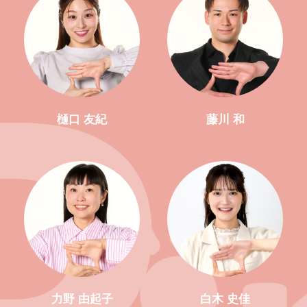
樋口 友紀
藤川 和
力野 由起子
白木 史佳