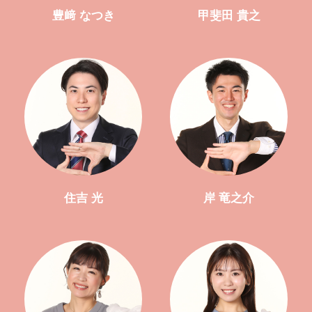
豊﨑 なつき
甲斐田 貴之
住吉 光
岸 竜之介