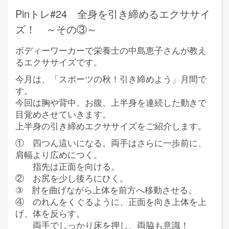
Pinトレ#24 全身を引き締めるエクササイ
ズ！ ～その③～
ボディーワーカーで栄養士の中島恵子さんが教え
るエクササイズです。
今月は、「スポーツの秋！引き締めよう」月間で
す。
今回は胸や背中、お腹、上半身を連続した動きで
目覚めさせていきます。
上半身の引き締めエクササイズをご紹介します。
① 四つん這いになる。両手はさらに一歩前に、
肩幅より広めにつく。
指先は正面を向ける。
② お尻を少し後ろにひく。
③ 肘を曲げながら上体を前方へ移動させる。
④ のれんをくぐるように、正面を向き上体を上
げ、体を反らす。
両手でしっかり床を押し、両脇も意識！