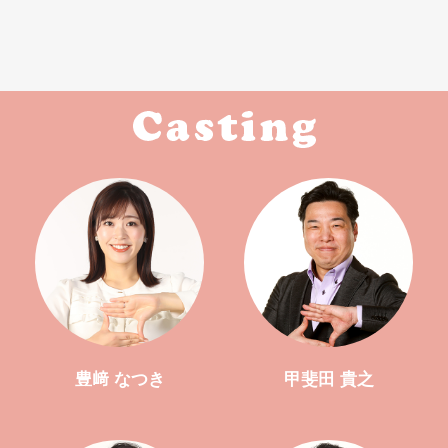
豊﨑 なつき
甲斐田 貴之