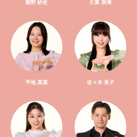
菊野 紗史
久富 美海
平地 真菜
佐々木 良子