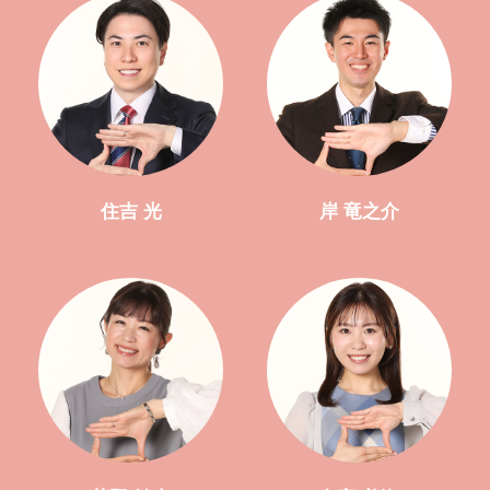
住吉 光
岸 竜之介