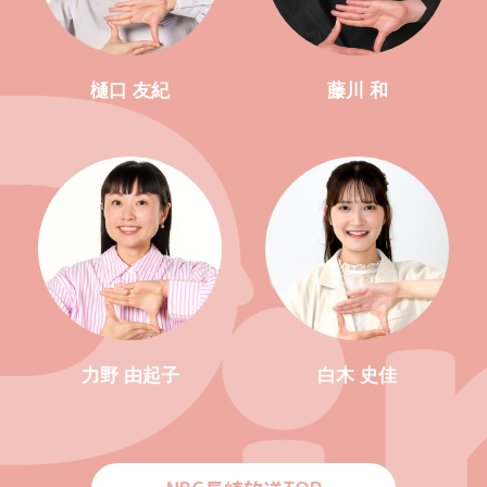
樋口 友紀
藤川 和
力野 由起子
白木 史佳