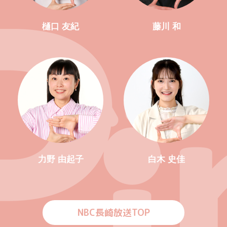
樋口 友紀
藤川 和
力野 由起子
白木 史佳
NBC長崎放送TOP