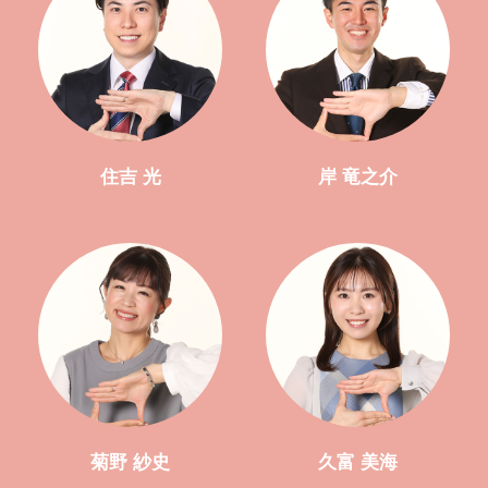
住吉 光
岸 竜之介
菊野 紗史
久富 美海