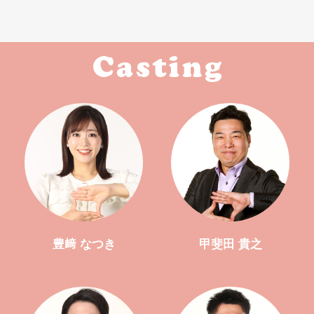
豊﨑 なつき
甲斐田 貴之