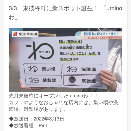
3/3 東彼杵町に新スポット誕生！ 「umino
わ」
先月東彼杵にオープンした uminoわ ！！
カフェのようなおしゃれな店内には、集い場や洗
濯場、縫製場があります。
◆放送日：2022年3月3日
◆放送番組：Pint