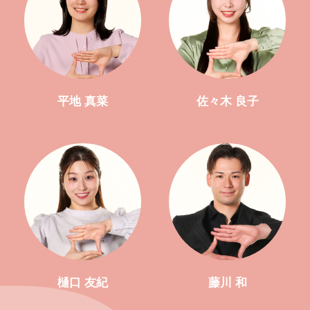
平地 真菜
佐々木 良子
樋口 友紀
藤川 和