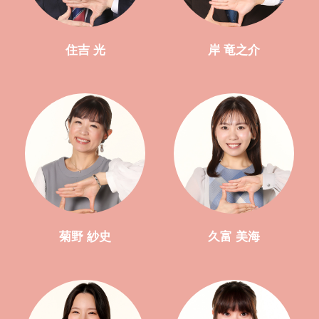
住吉 光
岸 竜之介
菊野 紗史
久富 美海