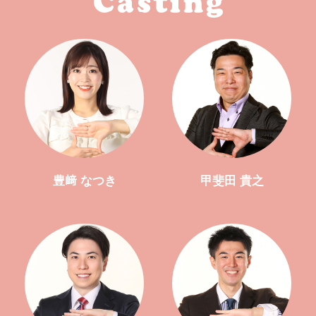
豊﨑 なつき
甲斐田 貴之