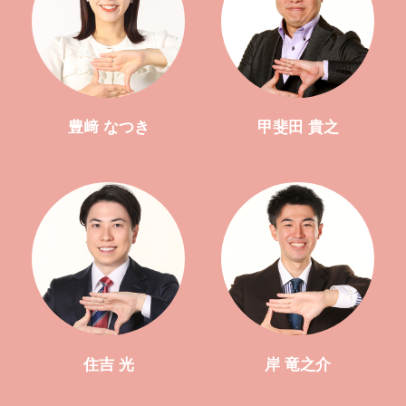
豊﨑 なつき
甲斐田 貴之
住吉 光
岸 竜之介