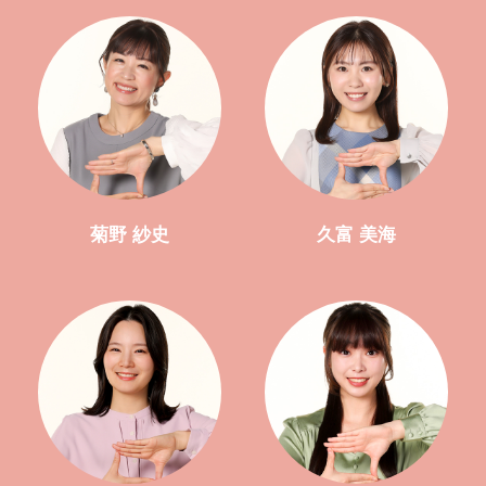
菊野 紗史
久富 美海