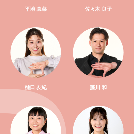
平地 真菜
佐々木 良子
樋口 友紀
藤川 和