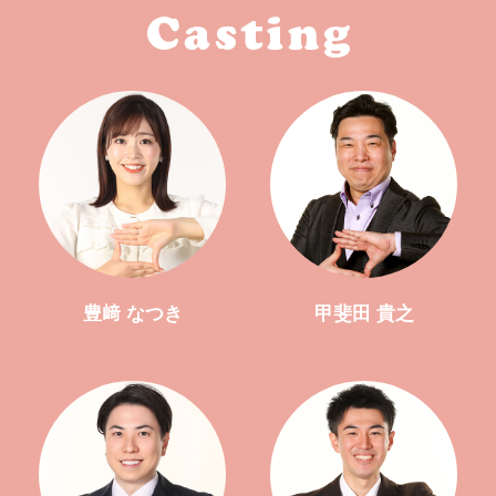
豊﨑 なつき
甲斐田 貴之