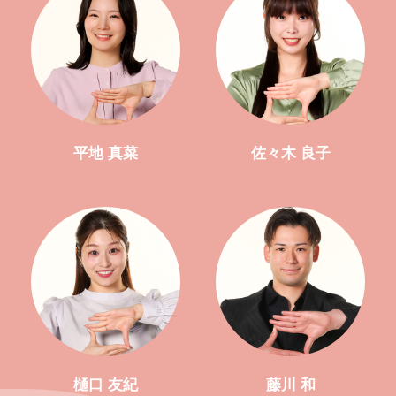
平地 真菜
佐々木 良子
樋口 友紀
藤川 和