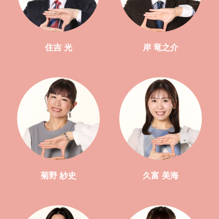
住吉 光
岸 竜之介
菊野 紗史
久富 美海