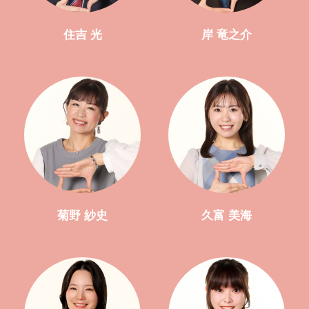
住吉 光
岸 竜之介
菊野 紗史
久富 美海