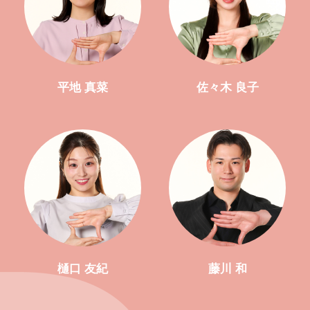
平地 真菜
佐々木 良子
樋口 友紀
藤川 和