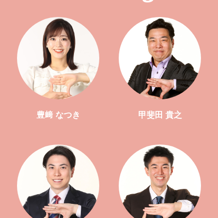
豊﨑 なつき
甲斐田 貴之