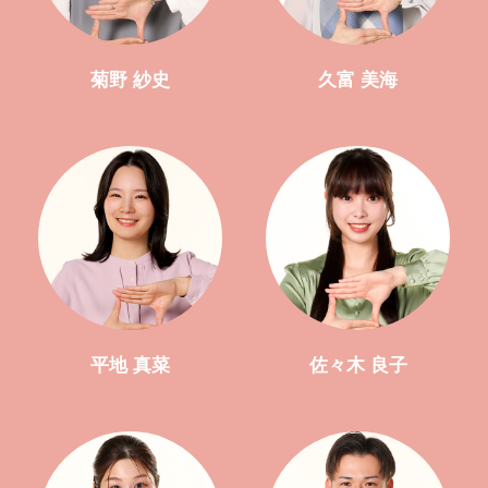
菊野 紗史
久富 美海
平地 真菜
佐々木 良子