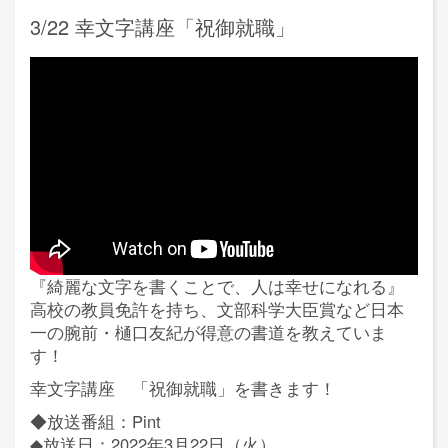
3/22 幸文字講座「祝御就職」
『綺麗な文字を書くことで、人は幸せになれる』
高校の教員免許を持ち、文部科学大臣賞など日本
一の腕前・樋口友紀が得意の書道を教えていま
す！
幸文字講座 「祝御就職」を書きます！
◆放送番組：Pint
◆放送日：2022年3月22日（火）