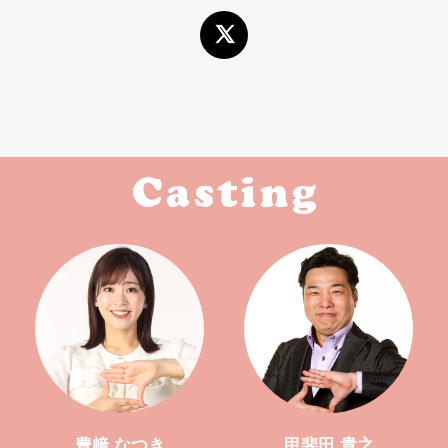
豊﨑 なつき
甲斐田 貴之