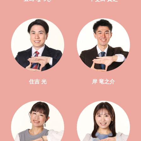
住吉 光
岸 竜之介