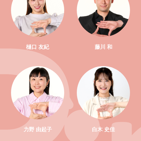
樋口 友紀
藤川 和
力野 由起子
白木 史佳