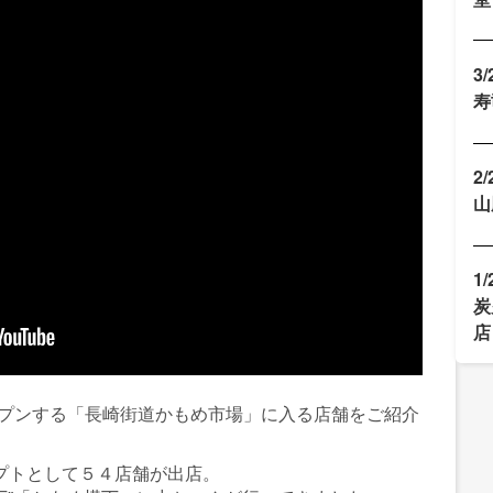
3
寿
2
山
1
炭
店
オープンする「長崎街道かもめ市場」に入る店舗をご紹介
セプトとして５４店舗が出店。