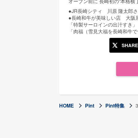
オープン前に 長崎初の”本格
●JR長崎シティ 川原 隆太郎
●長崎和牛が美味しい店 大阪
「特製サーロインの出汁すき」
「肉福（雪見大福を長崎和牛で
SHARE
HOME
Pint
Pint特集