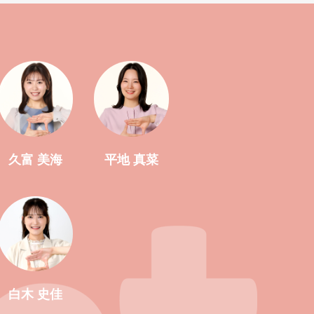
久富 美海
平地 真菜
白木 史佳