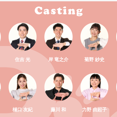
住吉 光
岸 竜之介
菊野 紗史
樋口 友紀
藤川 和
力野 由起子