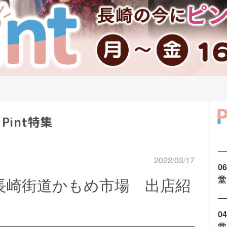
Pint特集
2022/03/17
0
堂
特集「長崎街道かもめ市場 出店紹
0
堂