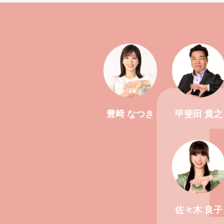
豊﨑 なつき
甲斐田 貴之
佐々木 良子