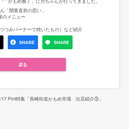
横丁”「かもめ横丁」に力ちゃんが行ってきました。
さん「開業直前の思い」
屋のメニュー
つつみバーナーで焼いたもの）など紹介
SHARE
SHARE
戻る
3/17 Pint特集「長崎街道かもめ市場 出店紹介③」