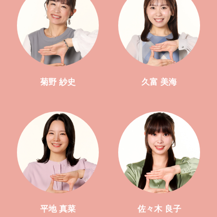
菊野 紗史
久富 美海
平地 真菜
佐々木 良子