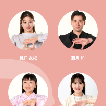
樋口 友紀
藤川 和