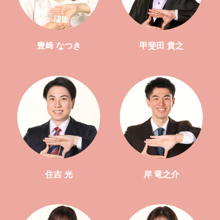
豊﨑 なつき
甲斐田 貴之
住吉 光
岸 竜之介