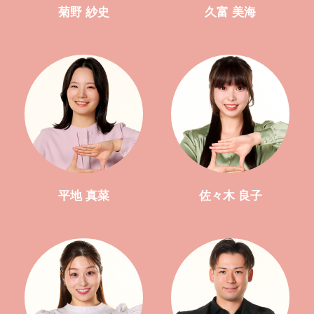
菊野 紗史
久富 美海
平地 真菜
佐々木 良子