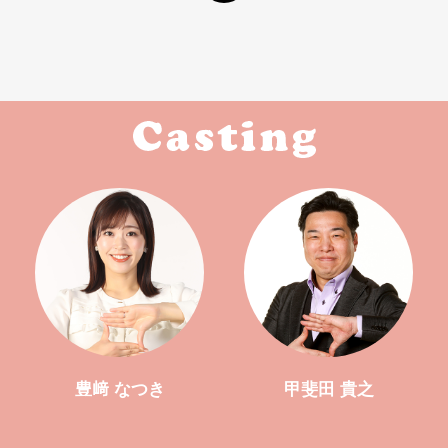
豊﨑 なつき
甲斐田 貴之