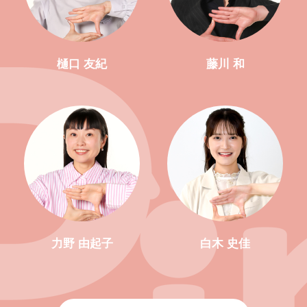
樋口 友紀
藤川 和
力野 由起子
白木 史佳