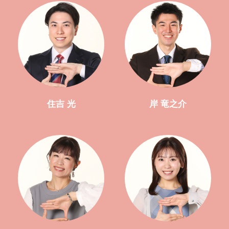
住吉 光
岸 竜之介