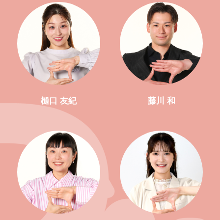
樋口 友紀
藤川 和