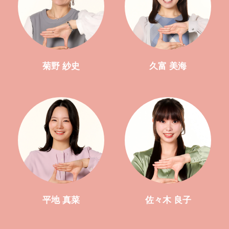
菊野 紗史
久富 美海
平地 真菜
佐々木 良子