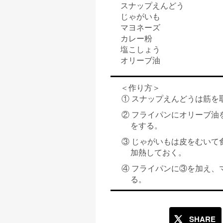
スナップえんどう
じゃがいも
マヨネーズ
カレー粉
塩こしょう
オリーブ油
＜作り方＞
① スナップえんどうは筋を
② フライパンにオリーブ油
をする。
③ じゃがいもは皮をむいて
加熱しておく。
④ フライパンに③を加え、
る。
SHARE