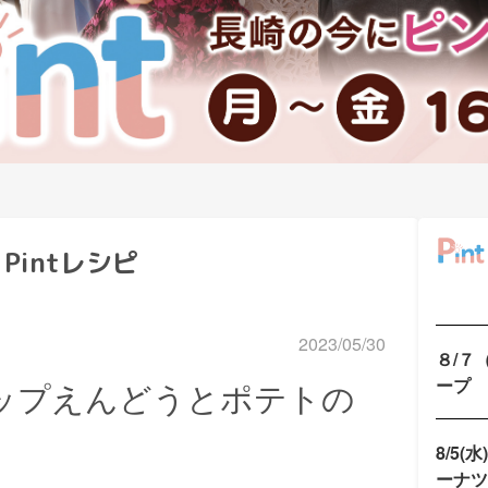
Pintレシピ
2023/05/30
８/７
ープ
ナップえんどうとポテトの
8/5(
ーナツ