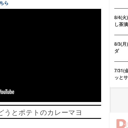
ちら
8/4(
し茶漬
8/3(
ダ
7/31
ッとサ
どうとポテトのカレーマヨ