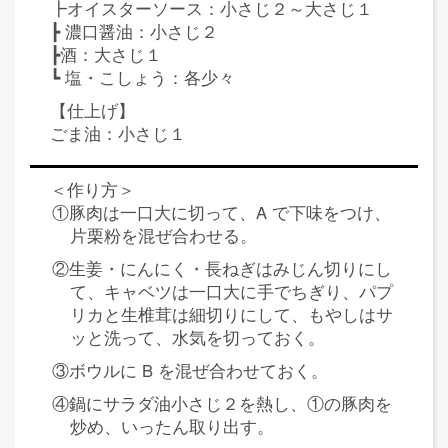
┣オイスターソース：小さじ２～大さじ１
┣ 濃口醤油：小さじ２
┣酒：大さじ１
┗ 塩・こしょう：各少々
【仕上げ】
ごま油：小さじ１
＜作り方＞
①豚肉は一口大に切って、A で下味をつけ、
片栗粉を混ぜ合わせる。
②生姜・にんにく・長ねぎはみじん切りにし
て、キャベツは一口大に手でちぎり、パプ
リカと生椎茸は細切りにして、もやしはサ
ッと洗って、水気を切っておく。
③ボウルに B を混ぜ合わせておく。
④鍋にサラダ油小さじ２を熱し、①の豚肉を
炒め、いったん取り出す。