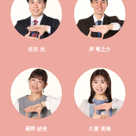
住吉 光
岸 竜之介
菊野 紗史
久富 美海