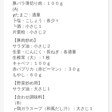
豚バラ薄切り肉：１００ｇ
(A)
┏たまご：適量
┣塩・こしょう：各少々
┗酒：小さじ１
片栗粉：小さじ２
【豚肉炒め】
サラダ油：小さじ２
生姜・にんにく・長ねぎ：各適量
生椎茸（大）：1 枚
キャベツ：１００ｇ
赤パプリカ（赤ピーマン）：３０ｇ
もやし：６０ｇ
【野菜炒め用】
サラダ油：大さじ１
【合わせ調味料】
（B）
┏鶏ガラスープ（和風だし汁）：大さじ１