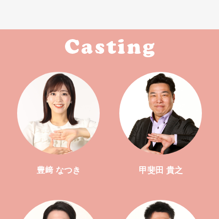
豊﨑 なつき
甲斐田 貴之