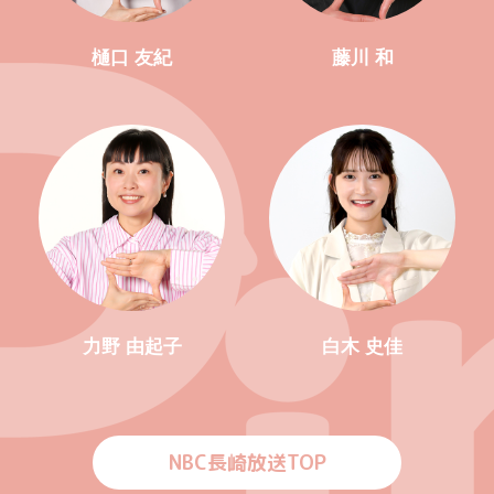
樋口 友紀
藤川 和
力野 由起子
白木 史佳
NBC長崎放送TOP