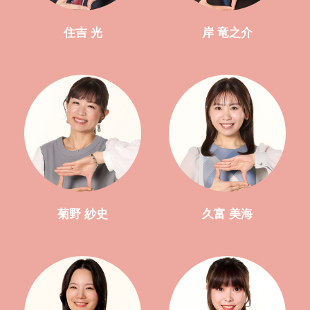
住吉 光
岸 竜之介
菊野 紗史
久富 美海