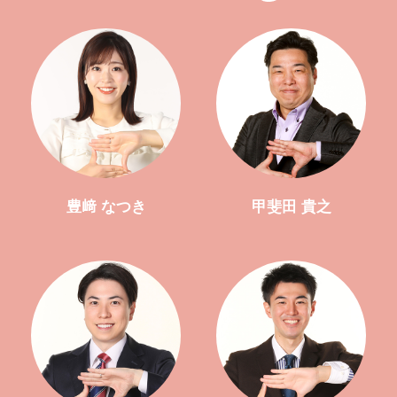
豊﨑 なつき
甲斐田 貴之