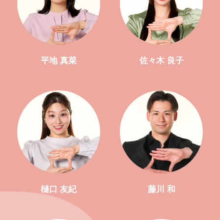
平地 真菜
佐々木 良子
樋口 友紀
藤川 和