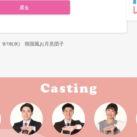
戻る
9/18(水) 韓国風お月見団子