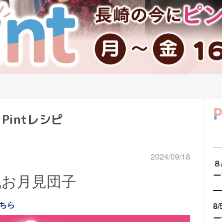
Pintレシピ
2024/09/18
８
ー
国風お月見団子
ちら
8
ー