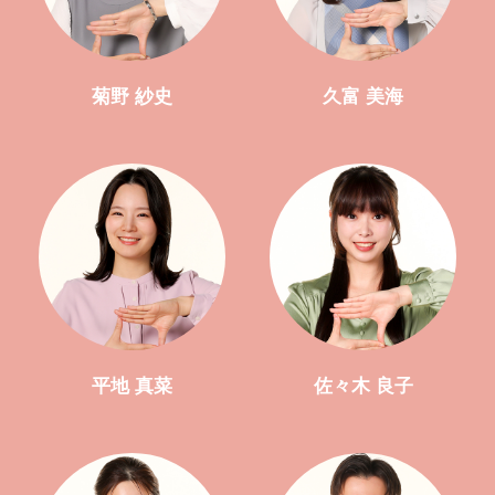
菊野 紗史
久富 美海
平地 真菜
佐々木 良子