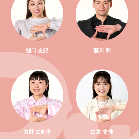
樋口 友紀
藤川 和
力野 由起子
白木 史佳