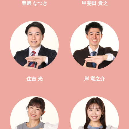
豊﨑 なつき
甲斐田 貴之
住吉 光
岸 竜之介